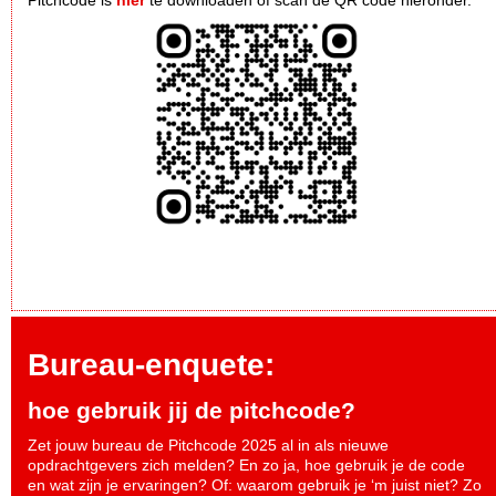
Pitchcode is
hier
te downloaden of scan de QR code hieronder.
Bureau-enquete:
hoe gebruik jij de pitchcode?
Zet jouw bureau de Pitchcode 2025 al in als nieuwe
opdrachtgevers zich melden? En zo ja, hoe gebruik je de code
en wat zijn je ervaringen? Of: waarom gebruik je ‘m juist niet? Zo