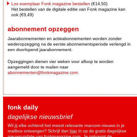
Los exemplaar Fonk magazine bestellen
(€14,50)
Het bestellen van de digitale editie van Fonk magazine kan
ook (€9,49)
abonnement opzeggen
Jaarabonnementen en actieabonnementen worden zonder
wederopzegging na de eerste abonnementsperiode verlengd in
een doorlopend jaarabonnement.
Opzeggingen dienen vier weken voor afloop te worden
aangemeld door te mailen naar
abonnementen@fonkmagazine.com
.
fonk daily
dagelijkse nieuwsbrief
Wil jij elke ochtend het meest relevante marcom-nieuws in je
mailbox ontvangen? Schrijf dan
hier
in op de gratis dagelijkse
nieuwsupdate van fonkmagazine.com. Je ontvangt de