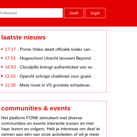
zoek
login
laatste nieuws
17:17 -
Prime Video deelt officiële trailer van L*VE KLEINE
17:01 -
Hogeschool Utrecht lanceert Beyond Campus binnen International Creative Business
16:53 -
Cloudpillo brengt authenticiteit van social naar tv
11:53 -
OpenAI schrapt chatlimiet voor gratis ChatGPT-gebruikers
11:28 -
Meta moet in VS grootste schadevergoeding ooit betalen: 567 miljoen dollar
communities & events
Het platform FONK stimuleert met diverse
communities en events interactie tussen en met
haar lezers en volgers. Heb je interesse om deel te
nemen aan één van onze activiteiten of wil je meer