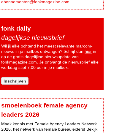
abonnementen@fonkmagazine.com
.
fonk daily
dagelijkse nieuwsbrief
Wil jij elke ochtend het meest relevante marcom-
nieuws in je mailbox ontvangen? Schrijf dan
hier
in
op de gratis dagelijkse nieuwsupdate van
fonkmagazine.com. Je ontvangt de nieuwsbrief elke
werkdag stipt 7.00 uur in je mailbox.
Inschrijven
smoelenboek female agency
leaders 2026
Maak kennis met Female Agency Leaders Netwerk
2026, hèt netwerk van female bureauleiders! Bekijk