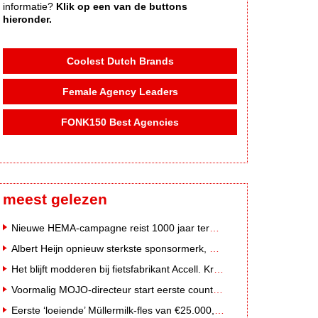
informatie?
Klik op een van de buttons
hieronder.
Coolest Dutch Brands
Female Agency Leaders
FONK150 Best Agencies
meest gelezen
Nieuwe HEMA-campagne reist 1000 jaar terug in de tijd naar 'Hemastein'
Albert Heijn opnieuw sterkste sponsormerk, PostNL daalt
Het blijft modderen bij fietsfabrikant Accell. Krijgt uitstel van betaling
Voormalig MOJO-directeur start eerste country radiozender van Nederland
Eerste ‘loeiende’ Müllermilk-fles van €25.000,- gevonden