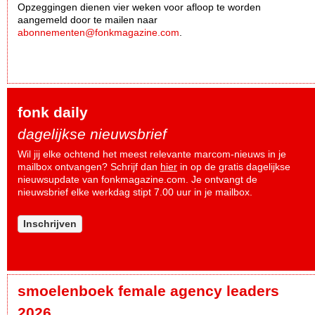
Opzeggingen dienen vier weken voor afloop te worden
aangemeld door te mailen naar
abonnementen@fonkmagazine.com
.
fonk daily
dagelijkse nieuwsbrief
Wil jij elke ochtend het meest relevante marcom-nieuws in je
mailbox ontvangen? Schrijf dan
hier
in op de gratis dagelijkse
nieuwsupdate van fonkmagazine.com. Je ontvangt de
nieuwsbrief elke werkdag stipt 7.00 uur in je mailbox.
Inschrijven
smoelenboek female agency leaders
2026