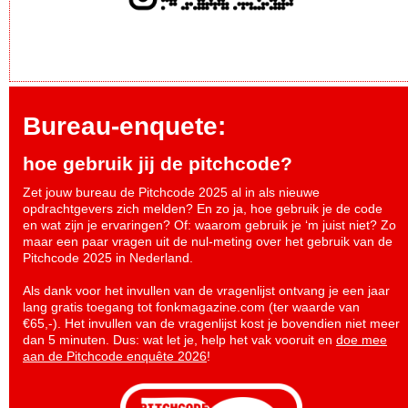
Bureau-enquete:
hoe gebruik jij de pitchcode?
Zet jouw bureau de Pitchcode 2025 al in als nieuwe
opdrachtgevers zich melden? En zo ja, hoe gebruik je de code
en wat zijn je ervaringen? Of: waarom gebruik je ‘m juist niet? Zo
maar een paar vragen uit de nul-meting over het gebruik van de
Pitchcode 2025 in Nederland.
Als dank voor het invullen van de vragenlijst ontvang je een jaar
lang gratis toegang tot fonkmagazine.com (ter waarde van
€65,-). Het invullen van de vragenlijst kost je bovendien niet meer
dan 5 minuten. Dus: wat let je, help het vak vooruit en
doe mee
aan de Pitchcode enquête 2026
!