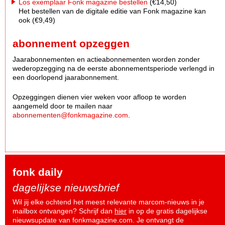
Los exemplaar Fonk magazine bestellen
(€14,50)
Het bestellen van de digitale editie van Fonk magazine kan
ook (€9,49)
abonnement opzeggen
Jaarabonnementen en actieabonnementen worden zonder
wederopzegging na de eerste abonnementsperiode verlengd in
een doorlopend jaarabonnement.
Opzeggingen dienen vier weken voor afloop te worden
aangemeld door te mailen naar
abonnementen@fonkmagazine.com
.
fonk daily
dagelijkse nieuwsbrief
Wil jij elke ochtend het meest relevante marcom-nieuws in je
mailbox ontvangen? Schrijf dan
hier
in op de gratis dagelijkse
nieuwsupdate van fonkmagazine.com. Je ontvangt de