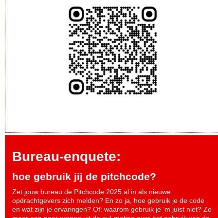
Bureau-enquete:
hoe gebruik jij de pitchcode?
Zet jouw bureau de Pitchcode 2025 al in als nieuwe
opdrachtgevers zich melden? En zo ja, hoe gebruik je de code
en wat zijn je ervaringen? Of: waarom gebruik je ‘m juist niet? Zo