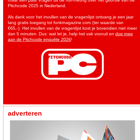
maar een paar vragen uit de nul-meting over het gebruik van de
Pitchcode 2025 in Nederland.
Als dank voor het invullen van de vragenlijst ontvang je een jaar
lang gratis toegang tot fonkmagazine.com (ter waarde van
€65,-). Het invullen van de vragenlijst kost je bovendien niet meer
dan 5 minuten. Dus: wat let je, help het vak vooruit en
doe mee
aan de Pitchcode enquête 2026
!
adverteren