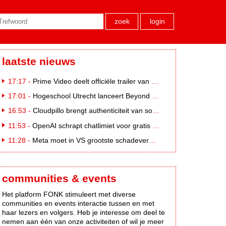
zoek
login
laatste nieuws
17:17 -
Prime Video deelt officiële trailer van L*VE KLEINE
17:01 -
Hogeschool Utrecht lanceert Beyond Campus binnen International Creative Business
16:53 -
Cloudpillo brengt authenticiteit van social naar tv
11:53 -
OpenAI schrapt chatlimiet voor gratis ChatGPT-gebruikers
11:28 -
Meta moet in VS grootste schadevergoeding ooit betalen: 567 miljoen dollar
communities & events
Het platform FONK stimuleert met diverse
communities en events interactie tussen en met
haar lezers en volgers. Heb je interesse om deel te
nemen aan één van onze activiteiten of wil je meer