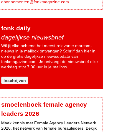
abonnementen@fonkmagazine.com
.
fonk daily
dagelijkse nieuwsbrief
Wil jij elke ochtend het meest relevante marcom-
nieuws in je mailbox ontvangen? Schrijf dan
hier
in
op de gratis dagelijkse nieuwsupdate van
fonkmagazine.com. Je ontvangt de nieuwsbrief elke
werkdag stipt 7.00 uur in je mailbox.
Inschrijven
smoelenboek female agency
leaders 2026
Maak kennis met Female Agency Leaders Netwerk
2026, hèt netwerk van female bureauleiders! Bekijk