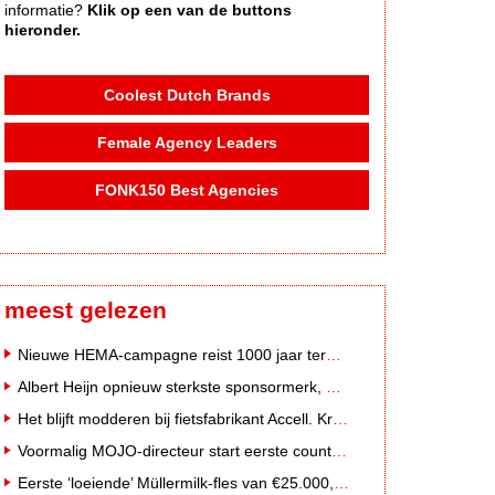
informatie?
Klik op een van de buttons
hieronder.
Coolest Dutch Brands
Female Agency Leaders
FONK150 Best Agencies
meest gelezen
Nieuwe HEMA-campagne reist 1000 jaar terug in de tijd naar 'Hemastein'
Albert Heijn opnieuw sterkste sponsormerk, PostNL daalt
Het blijft modderen bij fietsfabrikant Accell. Krijgt uitstel van betaling
Voormalig MOJO-directeur start eerste country radiozender van Nederland
Eerste ‘loeiende’ Müllermilk-fles van €25.000,- gevonden