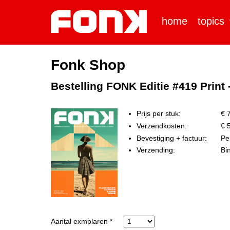
home
topics
Fonk Shop
Bestelling FONK Editie #419 Print
Prijs per stuk:
€ 7
Verzendkosten:
€ 5
Bevestiging + factuur:
Per
Verzending:
Bi
Aantal exmplaren *