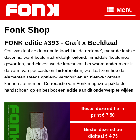
Menu
Fonk Shop
FONK editie #393 - Craft x Beeldtaal
Ooit was taal de dominante kracht in 'de reclame', maar de laatste
decennia werd beeld nadrukkelijk leidend. Inmiddels ‘beeldmoe’
geworden, herbeleven we de kracht van het woord onder meer in
de vorm van podcasts en luisterboeken, wat laat zien hoe de
elementen steeds opnieuw verschuiven en nieuwe vormen
kunnen aannemen. De redactie van Fonk magazine pakte de
handschoen op en besloot een editie aan dit onderwerp te wijden.
Bestel deze editie in
print € 7,50
Bestel deze editie
digitaal € 4,75