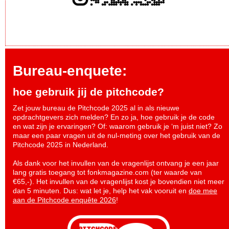
Bureau-enquete:
hoe gebruik jij de pitchcode?
Zet jouw bureau de Pitchcode 2025 al in als nieuwe
opdrachtgevers zich melden? En zo ja, hoe gebruik je de code
en wat zijn je ervaringen? Of: waarom gebruik je ‘m juist niet? Zo
maar een paar vragen uit de nul-meting over het gebruik van de
Pitchcode 2025 in Nederland.
Als dank voor het invullen van de vragenlijst ontvang je een jaar
lang gratis toegang tot fonkmagazine.com (ter waarde van
€65,-). Het invullen van de vragenlijst kost je bovendien niet meer
dan 5 minuten. Dus: wat let je, help het vak vooruit en
doe mee
aan de Pitchcode enquête 2026
!