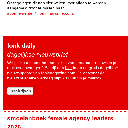
Opzeggingen dienen vier weken voor afloop te worden
aangemeld door te mailen naar
abonnementen@fonkmagazine.com
.
fonk daily
dagelijkse nieuwsbrief
Wil jij elke ochtend het meest relevante marcom-nieuws in je
mailbox ontvangen? Schrijf dan
hier
in op de gratis dagelijkse
nieuwsupdate van fonkmagazine.com. Je ontvangt de
nieuwsbrief elke werkdag stipt 7.00 uur in je mailbox.
Inschrijven
smoelenboek female agency leaders
2026