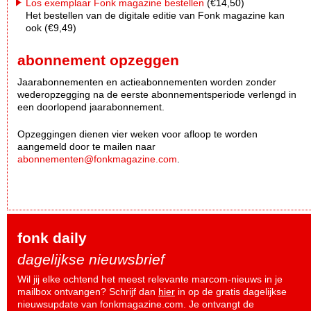
Los exemplaar Fonk magazine bestellen
(€14,50)
Het bestellen van de digitale editie van Fonk magazine kan
ook (€9,49)
abonnement opzeggen
Jaarabonnementen en actieabonnementen worden zonder
wederopzegging na de eerste abonnementsperiode verlengd in
een doorlopend jaarabonnement.
Opzeggingen dienen vier weken voor afloop te worden
aangemeld door te mailen naar
abonnementen@fonkmagazine.com
.
fonk daily
dagelijkse nieuwsbrief
Wil jij elke ochtend het meest relevante marcom-nieuws in je
mailbox ontvangen? Schrijf dan
hier
in op de gratis dagelijkse
nieuwsupdate van fonkmagazine.com. Je ontvangt de