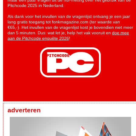
maar een paar vragen uit de nul-meting over het gebruik van de
Pitchcode 2025 in Nederland.
Als dank voor het invullen van de vragenlijst ontvang je een jaar
lang gratis toegang tot fonkmagazine.com (ter waarde van
€65,-). Het invullen van de vragenlijst kost je bovendien niet meer
dan 5 minuten. Dus: wat let je, help het vak vooruit en
doe mee
aan de Pitchcode enquête 2026
!
adverteren