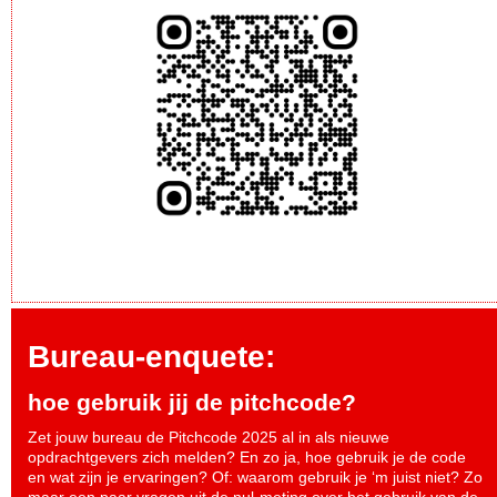
Bureau-enquete:
hoe gebruik jij de pitchcode?
Zet jouw bureau de Pitchcode 2025 al in als nieuwe
opdrachtgevers zich melden? En zo ja, hoe gebruik je de code
en wat zijn je ervaringen? Of: waarom gebruik je ‘m juist niet? Zo