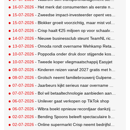
16-07-2026
- Het merk dat consumenten als eerste noemen, is niet het merk waar ze kopen
15-07-2026
- Zweedse impact-investeerder opent vestiging in Amsterdam
15-07-2026
- Blokker groeit voorzichtig, maar mist voldoende schaal
14-07-2026
- Crisp haalt €25 miljoen op voor schaalvergroting en groei
14-07-2026
- Nieuwe businessclub steunt TeamNL richting Spelen Los Angeles '28
13-07-2026
- Omoda rondt overname Wehkamp Retail Group af
10-07-2026
- Poppodia onder druk door stijgende kosten, minder publiek en achterblijvende subsidies
10-07-2026
- Tweede koper vliegmaatschappij Easyjet
08-07-2026
- Kinderen reizen vanaf 2027 gratis met het OV. Korting 65+ verdwijnt
08-07-2026
- Grolsch neemt familiebrouwerij Gulpener over
07-07-2026
- Jaarbeurs kijkt serieus naar overname RAI Amsterdam
07-07-2026
- Bol wil betaaltechnologie aanbieden aan online ondernemers
06-07-2026
- Unilever gaat verkopen op TikTok shop
06-07-2026
- Wibra boekt opnieuw recordjaar dankzij investeringen in winkels, logistiek en formule
02-07-2026
- Bending Spoons beleeft spectaculaire beursgang, bedrijfswaarde verdubbeld
02-07-2026
- Online supermarkt Crisp neemt bedrijfslunch-aanbieder De Buurtboer over