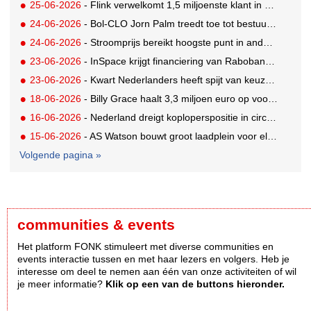
25-06-2026
- Flink verwelkomt 1,5 miljoenste klant in Nederland
24-06-2026
- Bol-CLO Jorn Palm treedt toe tot bestuur Thuiswinkel.org
24-06-2026
- Stroomprijs bereikt hoogste punt in anderhalf jaar
23-06-2026
- InSpace krijgt financiering van Rabobank voor internationale groei
23-06-2026
- Kwart Nederlanders heeft spijt van keuze op basis van online review
18-06-2026
- Billy Grace haalt 3,3 miljoen euro op voor Europese groei
16-06-2026
- Nederland dreigt koploperspositie in circulair textiel te verliezen
15-06-2026
- AS Watson bouwt groot laadplein voor elektrische vrachtwagens
Volgende pagina »
communities & events
Het platform FONK stimuleert met diverse communities en
events interactie tussen en met haar lezers en volgers. Heb je
interesse om deel te nemen aan één van onze activiteiten of wil
je meer informatie?
Klik op een van de buttons hieronder.