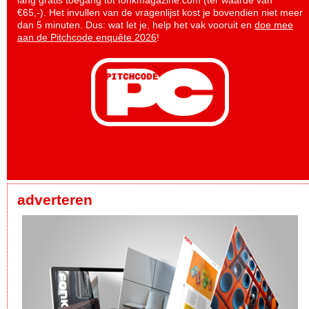
€65,-). Het invullen van de vragenlijst kost je bovendien niet meer
dan 5 minuten. Dus: wat let je, help het vak vooruit en
doe mee
aan de Pitchcode enquête 2026
!
adverteren