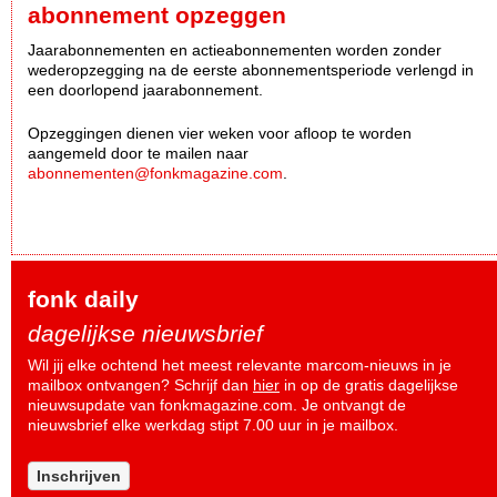
abonnement opzeggen
Jaarabonnementen en actieabonnementen worden zonder
wederopzegging na de eerste abonnementsperiode verlengd in
een doorlopend jaarabonnement.
Opzeggingen dienen vier weken voor afloop te worden
aangemeld door te mailen naar
abonnementen@fonkmagazine.com
.
fonk daily
dagelijkse nieuwsbrief
Wil jij elke ochtend het meest relevante marcom-nieuws in je
mailbox ontvangen? Schrijf dan
hier
in op de gratis dagelijkse
nieuwsupdate van fonkmagazine.com. Je ontvangt de
nieuwsbrief elke werkdag stipt 7.00 uur in je mailbox.
Inschrijven