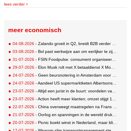
lees verder
meer economisch
04-08-2026
- Zalando groeit in Q2, breidt B2B verder uit en innoveert met AI
03-08-2026
- Bol past werkwijze aan om eerlijker te zijn naar verkopers en consumenten
31-07-2026
- FSIN Foodpulse: consument organiseert eet- en koopgedrag bewuster
29-07-2026
- Elon Musk rolt met X betaaldienst X Money uit in VS: zorgen in Washington
24-07-2026
- Geen beursnotering in Amsterdam voor nieuw concern voedingsmerken Unilever
24-07-2026
- Aandeel US supermarktketen Albertsons daalt 21%. Volgt Ahold Delhaize?
23-07-2026
- Altijd een jurist in de buurt: voordelen van een landelijk bureau
23-07-2026
- Action heeft meer klanten; omzet stijgt 14% in eerste halfjaar naar 8,3 miljard
22-07-2026
- China overweegt maatregelen na Frans verbod op reclame voor Shein en TEMU
21-07-2026
- Oorlog en spanningen in de wereld drukken stempel op Nederlandse ondernemingen
20-07-2026
- Picnic boekt winst in Nederland, maar blijft internationaal steken op verlies van 272 miljoen euro
17-07-2026
- Waarom slim transportmanagement steeds belangrijker wordt voor groeiende bedrijven