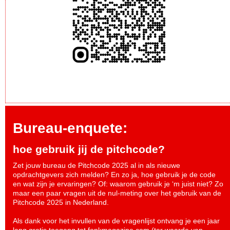
Bureau-enquete:
hoe gebruik jij de pitchcode?
Zet jouw bureau de Pitchcode 2025 al in als nieuwe
opdrachtgevers zich melden? En zo ja, hoe gebruik je de code
en wat zijn je ervaringen? Of: waarom gebruik je ‘m juist niet? Zo
maar een paar vragen uit de nul-meting over het gebruik van de
Pitchcode 2025 in Nederland.
Als dank voor het invullen van de vragenlijst ontvang je een jaar
lang gratis toegang tot fonkmagazine.com (ter waarde van