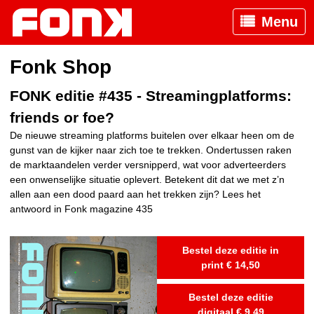
Menu
Fonk Shop
FONK editie #435 - Streamingplatforms:
friends or foe?
De nieuwe streaming platforms buitelen over elkaar heen om de
gunst van de kijker naar zich toe te trekken. Ondertussen raken
de marktaandelen verder versnipperd, wat voor adverteerders
een onwenselijke situatie oplevert. Betekent dit dat we met z’n
allen aan een dood paard aan het trekken zijn? Lees het
antwoord in Fonk magazine 435
Bestel deze editie in
print € 14,50
Bestel deze editie
digitaal € 9,49