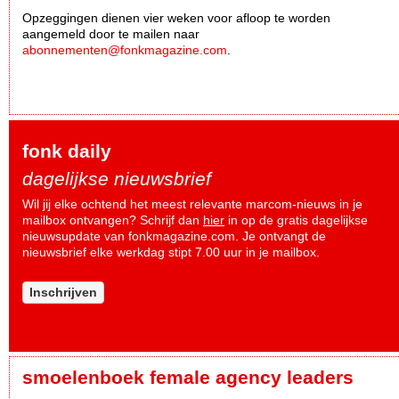
Opzeggingen dienen vier weken voor afloop te worden
aangemeld door te mailen naar
abonnementen@fonkmagazine.com
.
fonk daily
dagelijkse nieuwsbrief
Wil jij elke ochtend het meest relevante marcom-nieuws in je
mailbox ontvangen? Schrijf dan
hier
in op de gratis dagelijkse
nieuwsupdate van fonkmagazine.com. Je ontvangt de
nieuwsbrief elke werkdag stipt 7.00 uur in je mailbox.
Inschrijven
smoelenboek female agency leaders