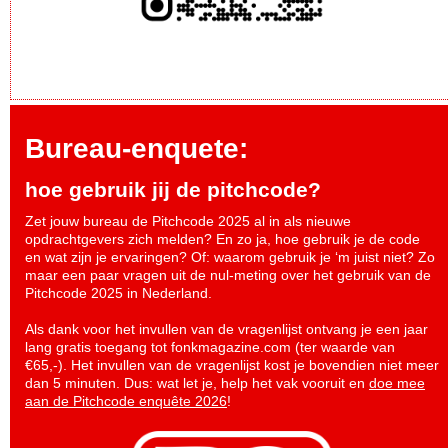
Bureau-enquete:
hoe gebruik jij de pitchcode?
Zet jouw bureau de Pitchcode 2025 al in als nieuwe
opdrachtgevers zich melden? En zo ja, hoe gebruik je de code
en wat zijn je ervaringen? Of: waarom gebruik je ‘m juist niet? Zo
maar een paar vragen uit de nul-meting over het gebruik van de
Pitchcode 2025 in Nederland.
Als dank voor het invullen van de vragenlijst ontvang je een jaar
lang gratis toegang tot fonkmagazine.com (ter waarde van
€65,-). Het invullen van de vragenlijst kost je bovendien niet meer
dan 5 minuten. Dus: wat let je, help het vak vooruit en
doe mee
aan de Pitchcode enquête 2026
!