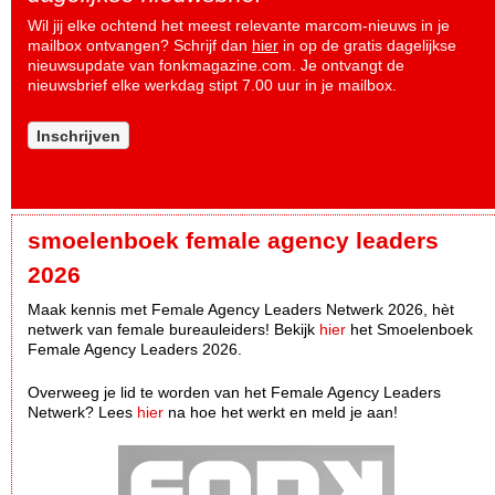
Wil jij elke ochtend het meest relevante marcom-nieuws in je
mailbox ontvangen? Schrijf dan
hier
in op de gratis dagelijkse
nieuwsupdate van fonkmagazine.com. Je ontvangt de
nieuwsbrief elke werkdag stipt 7.00 uur in je mailbox.
Inschrijven
smoelenboek female agency leaders
2026
Maak kennis met Female Agency Leaders Netwerk 2026, hèt
netwerk van female bureauleiders! Bekijk
hier
het Smoelenboek
Female Agency Leaders 2026.
Overweeg je lid te worden van het Female Agency Leaders
Netwerk? Lees
hier
na hoe het werkt en meld je aan!