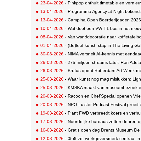
23-04-2026
- Pinkpop onthult timetable en vernieuw
13-04-2026
- Programma Agency at Night bekend:
13-04-2026
- Campina Open Boerderijdagen 2026 
10-04-2026
- Wat doet een VW T1 bus in het nie
08-04-2026
- Van wanddecoratie naar koffietafelbo
01-04-2026
- (Be)leef kunst: stap in The Living Ga
30-03-2026
- NIMA versnelt AI-kennis met eendaag
26-03-2026
- 275 miljoen streams later: Ron Adel
26-03-2026
- Brutus opent Rotterdam Art Week
25-03-2026
- Waar kunst nog mag mislukken: Ligh
25-03-2026
- KMSKA maakt van museumbezoek ee
20-03-2026
- Racoon en Chef'Special openen Vrie
20-03-2026
- NPO Luister Podcast Festival groeit 
19-03-2026
- Plant FWD verbreedt koers en verhui
17-03-2026
- Noordelijke bureaus zetten deuren 
16-03-2026
- Gratis open dag Drents Museum De Bui
12-03-2026
- 0to9 zet werkgeversmerk centraal i