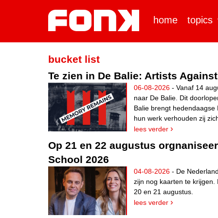
home
topics
bucket list
Te zien in De Balie: Artists Against
06-08-2026
- Vanaf 14 augu
naar De Balie. Dit doorlo
Balie brengt hedendaagse 
hun werk verhouden zij zich
lees verder
Op 21 en 22 augustus orgnanisee
School 2026
04-08-2026
- De Nederlands
zijn nog kaarten te krijge
20 en 21 augustus.
lees verder