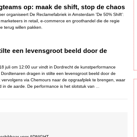
gteams op: maak de shift, stop de chaos
er organiseert De Reclamefabriek in Amsterdam 'De 50% Shift':
arketeers in retail, e-commerce en groothandel die de regie
e terug willen pakken.
tilte een levensgroot beeld door de
8 juli om 12:00 uur vindt in Dordrecht de kunstperformance
 Dordtenaren dragen in stilte een levensgroot beeld door de
t vervolgens via Chemours naar de opgraafplek te brengen, waar
 in de aarde. De performance is het slotstuk van ...
beschikbaar voor ADNIGHT