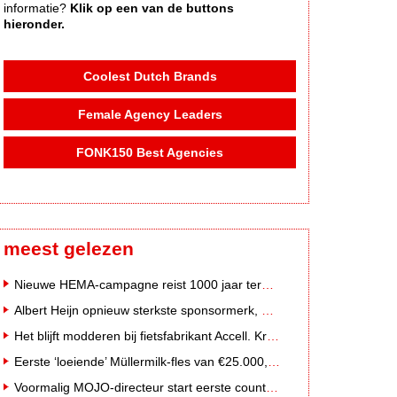
informatie?
Klik op een van de buttons
hieronder.
Coolest Dutch Brands
Female Agency Leaders
FONK150 Best Agencies
meest gelezen
Nieuwe HEMA-campagne reist 1000 jaar terug in de tijd naar 'Hemastein'
Albert Heijn opnieuw sterkste sponsormerk, PostNL daalt
Het blijft modderen bij fietsfabrikant Accell. Krijgt uitstel van betaling
Eerste ‘loeiende’ Müllermilk-fles van €25.000,- gevonden
Voormalig MOJO-directeur start eerste country radiozender van Nederland