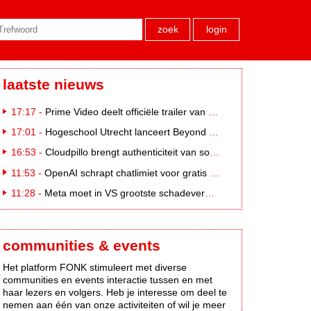
zoek
login
laatste nieuws
17:17 -
Prime Video deelt officiële trailer van L*VE KLEINE
17:01 -
Hogeschool Utrecht lanceert Beyond Campus binnen International Creative Business
16:53 -
Cloudpillo brengt authenticiteit van social naar tv
11:53 -
OpenAI schrapt chatlimiet voor gratis ChatGPT-gebruikers
11:28 -
Meta moet in VS grootste schadevergoeding ooit betalen: 567 miljoen dollar
communities & events
Het platform FONK stimuleert met diverse
communities en events interactie tussen en met
haar lezers en volgers. Heb je interesse om deel te
nemen aan één van onze activiteiten of wil je meer