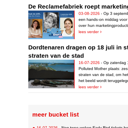
De Reclamefabriek roept marketin
03-08-2026
- Op 3 septemb
een hands-on middag voor m
over hun marketingproducti
lees verder
Dordtenaren dragen op 18 juli in s
straten van de stad
16-07-2026
- Op zaterdag 1
Polluted Mother plaats: zes
straten van de stad, om he
het beeld wordt teruggelegd
lees verder
meer bucket list
16-07-2026
- Nog twee weken Early Bird tickets 