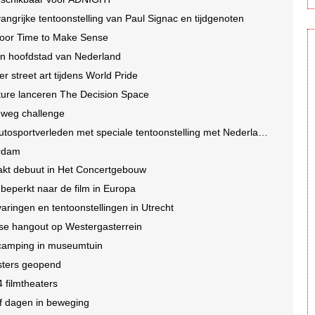
ngrijke tentoonstelling van Paul Signac en tijdgenoten
 voor Time to Make Sense
in hoofdstad van Nederland
r street art tijdens World Pride
ture lanceren The Decision Space
 weg challenge
portverleden met speciale tentoonstelling met Nederlands tintje
erdam
akt debuut in Het Concertgebouw
nbeperkt naar de film in Europa
aringen en tentoonstellingen in Utrecht
se hangout op Westergasterrein
scamping in museumtuin
asters geopend
4 filmtheaters
jf dagen in beweging