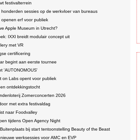
t festivalterrein
 honderden sessies op de werkvloer van bureaus
openen erf voor publiek
uwe Apple Museum in Utrecht?
ek: IXXI breidt modulair concept uit
llery met VR
se certificering
aar begint aan eerste tournee
 met 'AUTONOMOUS'
t on Labs opent voor publiek
n ontdekkingstocht
ndenloterij Zomerconcerten 2026
door met extra festivaldag
st naar Foodvalley
open tijdens Open Agency Night
tenplaats bij start tentoonstelling Beauty of the Beast
n nieuwe werksessies voor AMC en EVP