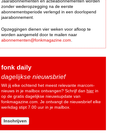
Jaarabonnementen en actieabonnementen worden
zonder wederopzegging na de eerste
abonnementsperiode verlengd in een doorlopend
jaarabonnement.
Opzeggingen dienen vier weken voor afloop te
worden aangemeld door te mailen naar
abonnementen@fonkmagazine.com
.
fonk daily
dagelijkse nieuwsbrief
Wil jij elke ochtend het meest relevante marcom-
nieuws in je mailbox ontvangen? Schrijf dan
hier
in
op de gratis dagelijkse nieuwsupdate van
fonkmagazine.com. Je ontvangt de nieuwsbrief elke
werkdag stipt 7.00 uur in je mailbox.
Inschrijven