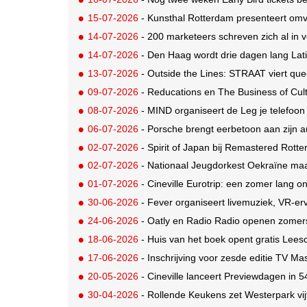
15-07-2026
- Kunsthal Rotterdam presenteert omva
14-07-2026
- 200 marketeers schreven zich al in
14-07-2026
- Den Haag wordt drie dagen lang Lat
13-07-2026
- Outside the Lines: STRAAT viert quee
09-07-2026
- Reducations en The Business of Cul
08-07-2026
- MIND organiseert de Leg je telefoon
06-07-2026
- Porsche brengt eerbetoon aan zijn autos
02-07-2026
- Spirit of Japan bij Remastered Rott
02-07-2026
- Nationaal Jeugdorkest Oekraïne ma
01-07-2026
- Cineville Eurotrip: een zomer lang o
30-06-2026
- Fever organiseert livemuziek, VR-erv
24-06-2026
- Oatly en Radio Radio openen zomer
18-06-2026
- Huis van het boek opent gratis Lee
17-06-2026
- Inschrijving voor zesde editie TV M
20-05-2026
- Cineville lanceert Previewdagen in 5
30-04-2026
- Rollende Keukens zet Westerpark vi