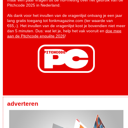
maar een paar vragen uit de nul-meting over het gebruik van de
Pitchcode 2025 in Nederland.
Als dank voor het invullen van de vragenlijst ontvang je een jaar
lang gratis toegang tot fonkmagazine.com (ter waarde van
€65,-). Het invullen van de vragenlijst kost je bovendien niet meer
dan 5 minuten. Dus: wat let je, help het vak vooruit en
doe mee
aan de Pitchcode enquête 2026
!
adverteren