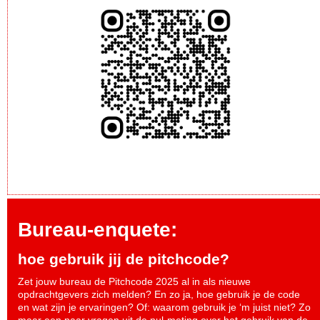
Bureau-enquete:
hoe gebruik jij de pitchcode?
Zet jouw bureau de Pitchcode 2025 al in als nieuwe
opdrachtgevers zich melden? En zo ja, hoe gebruik je de code
en wat zijn je ervaringen? Of: waarom gebruik je ‘m juist niet? Zo