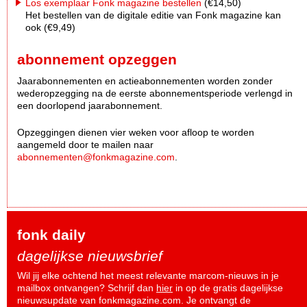
Los exemplaar Fonk magazine bestellen
(€14,50)
Het bestellen van de digitale editie van Fonk magazine kan
ook (€9,49)
abonnement opzeggen
Jaarabonnementen en actieabonnementen worden zonder
wederopzegging na de eerste abonnementsperiode verlengd in
een doorlopend jaarabonnement.
Opzeggingen dienen vier weken voor afloop te worden
aangemeld door te mailen naar
abonnementen@fonkmagazine.com
.
fonk daily
dagelijkse nieuwsbrief
Wil jij elke ochtend het meest relevante marcom-nieuws in je
mailbox ontvangen? Schrijf dan
hier
in op de gratis dagelijkse
nieuwsupdate van fonkmagazine.com. Je ontvangt de