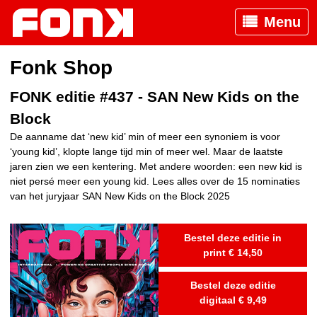
Menu
Fonk Shop
FONK editie #437 - SAN New Kids on the
Block
De aanname dat ‘new kid’ min of meer een synoniem is voor
‘young kid’, klopte lange tijd min of meer wel. Maar de laatste
jaren zien we een kentering. Met andere woorden: een new kid is
niet persé meer een young kid. Lees alles over de 15 nominaties
van het juryjaar SAN New Kids on the Block 2025
Bestel deze editie in
print € 14,50
Bestel deze editie
digitaal € 9,49