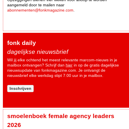
aangemeld door te mailen naar
abonnementen@fonkmagazine.com
.
fonk daily
dagelijkse nieuwsbrief
Wil jij elke ochtend het meest relevante marcom-nieuws in je
mailbox ontvangen? Schrijf dan
hier
in op de gratis dagelijkse
nieuwsupdate van fonkmagazine.com. Je ontvangt de
nieuwsbrief elke werkdag stipt 7.00 uur in je mailbox.
Inschrijven
smoelenboek female agency leaders
2026