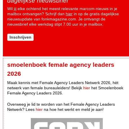
dagelijkse nieuwsbrief
Wil jij elke ochtend het meest relevante marcom-nieuws in je
mailbox ontvangen? Schrijf dan
hier
in op de gratis dagelijkse
nieuwsupdate van fonkmagazine.com. Je ontvangt de
nieuwsbrief elke werkdag stipt 7.00 uur in je mailbox.
Inschrijven
smoelenboek female agency leaders
2026
Maak kennis met Female Agency Leaders Netwerk 2026, hèt
netwerk van female bureauleiders! Bekijk
hier
het Smoelenboek
Female Agency Leaders 2026.
Overweeg je lid te worden van het Female Agency Leaders
Netwerk? Lees
hier
na hoe het werkt en meld je aan!