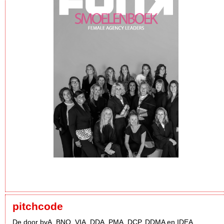
pitchcode
De door bvA, BNO, VIA, DDA, PMA, DCP, DDMA en IDEA