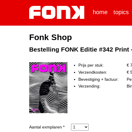
home
topics
Fonk Shop
Bestelling FONK Editie #342 Print
Prijs per stuk:
€ 7
Verzendkosten:
€ 5
Bevestiging + factuur:
Per
Verzending:
Bi
Aantal exmplaren *