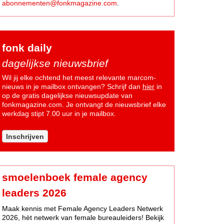
abonnementen@fonkmagazine.com
.
fonk daily
dagelijkse nieuwsbrief
Wil jij elke ochtend het meest relevante marcom-
nieuws in je mailbox ontvangen? Schrijf dan
hier
in
op de gratis dagelijkse nieuwsupdate van
fonkmagazine.com. Je ontvangt de nieuwsbrief elke
werkdag stipt 7.00 uur in je mailbox.
Inschrijven
smoelenboek female agency
leaders 2026
Maak kennis met Female Agency Leaders Netwerk
2026, hèt netwerk van female bureauleiders! Bekijk