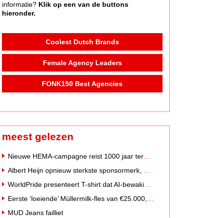
informatie?
Klik op een van de buttons
hieronder.
Coolest Dutch Brands
Female Agency Leaders
FONK150 Best Agencies
meest gelezen
Nieuwe HEMA-campagne reist 1000 jaar terug in de tijd naar 'Hemastein'
Albert Heijn opnieuw sterkste sponsormerk, PostNL daalt
WorldPride presenteert T-shirt dat AI-bewakingscamera's misleidt
Eerste ‘loeiende’ Müllermilk-fles van €25.000,- gevonden
MUD Jeans failliet