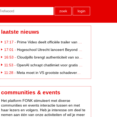
zoek
login
laatste nieuws
17:17 -
Prime Video deelt officiële trailer van L*VE KLEINE
17:01 -
Hogeschool Utrecht lanceert Beyond Campus binnen International Creative Business
16:53 -
Cloudpillo brengt authenticiteit van social naar tv
11:53 -
OpenAI schrapt chatlimiet voor gratis ChatGPT-gebruikers
11:28 -
Meta moet in VS grootste schadevergoeding ooit betalen: 567 miljoen dollar
communities & events
Het platform FONK stimuleert met diverse
communities en events interactie tussen en met
haar lezers en volgers. Heb je interesse om deel te
nemen aan één van onze activiteiten of wil je meer