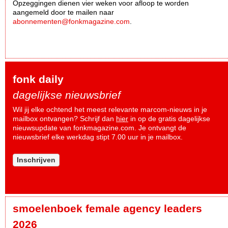
Opzeggingen dienen vier weken voor afloop te worden
aangemeld door te mailen naar
abonnementen@fonkmagazine.com
.
fonk daily
dagelijkse nieuwsbrief
Wil jij elke ochtend het meest relevante marcom-nieuws in je
mailbox ontvangen? Schrijf dan
hier
in op de gratis dagelijkse
nieuwsupdate van fonkmagazine.com. Je ontvangt de
nieuwsbrief elke werkdag stipt 7.00 uur in je mailbox.
Inschrijven
smoelenboek female agency leaders
2026