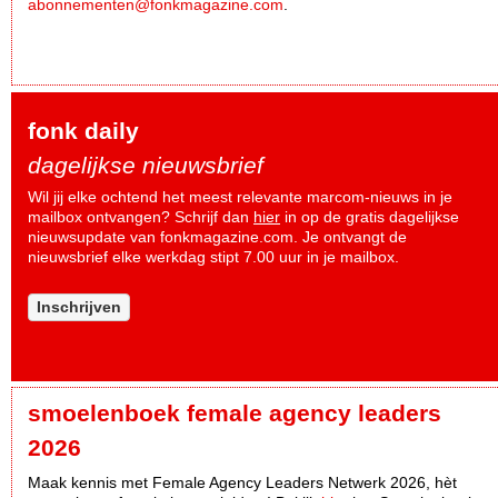
abonnementen@fonkmagazine.com
.
fonk daily
dagelijkse nieuwsbrief
Wil jij elke ochtend het meest relevante marcom-nieuws in je
mailbox ontvangen? Schrijf dan
hier
in op de gratis dagelijkse
nieuwsupdate van fonkmagazine.com. Je ontvangt de
nieuwsbrief elke werkdag stipt 7.00 uur in je mailbox.
Inschrijven
smoelenboek female agency leaders
2026
Maak kennis met Female Agency Leaders Netwerk 2026, hèt