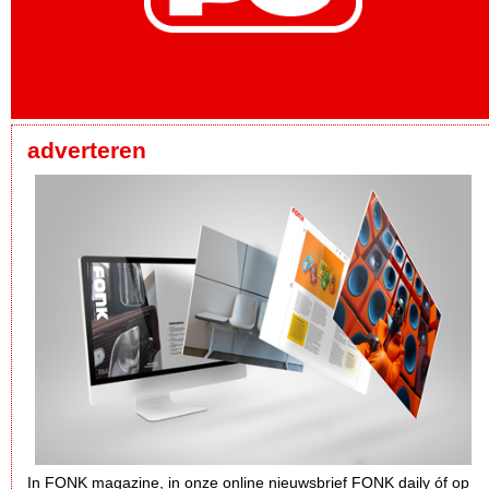
adverteren
In FONK magazine, in onze online nieuwsbrief FONK daily óf op