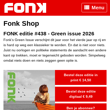
Menu
Fonk Shop
FONK editie #438 - Green issue 2026
Fonk’s Green Issue verschijnt dit jaar voor het vierde jaar op rij en
is hard op weg een klassieker te worden. En dat is niet voor niets.
Juist nu oorlogen en politieke statements de aandacht een andere
kant op trekken, moet er tegenwicht geboden worden. Simpelweg
omdat niets doen en niets zeggen geen optie is.
Bestel deze editie in
print € 14,50
Bestel deze editie
digitaal € 9,49
Ben je abonnee?