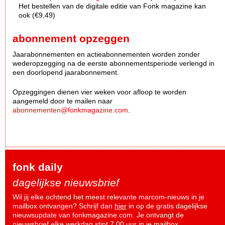
Het bestellen van de digitale editie van Fonk magazine kan
ook (€9,49)
abonnement opzeggen
Jaarabonnementen en actieabonnementen worden zonder
wederopzegging na de eerste abonnementsperiode verlengd in
een doorlopend jaarabonnement.
Opzeggingen dienen vier weken voor afloop te worden
aangemeld door te mailen naar
abonnementen@fonkmagazine.com
.
fonk daily
dagelijkse nieuwsbrief
Wil jij elke ochtend het meest relevante marcom-nieuws in je
mailbox ontvangen? Schrijf dan
hier
in op de gratis dagelijkse
nieuwsupdate van fonkmagazine.com. Je ontvangt de
nieuwsbrief elke werkdag stipt 7.00 uur in je mailbox.