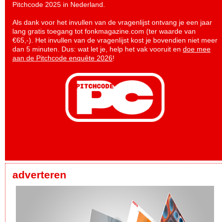
Pitchcode 2025 in Nederland.
Als dank voor het invullen van de vragenlijst ontvang je een jaar
lang gratis toegang tot fonkmagazine.com (ter waarde van
€65,-). Het invullen van de vragenlijst kost je bovendien niet meer
dan 5 minuten. Dus: wat let je, help het vak vooruit en
doe mee
aan de Pitchcode enquête 2026
!
adverteren