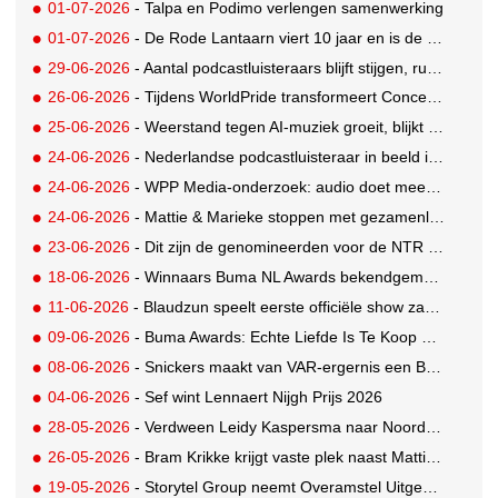
01-07-2026
- Talpa en Podimo verlengen samenwerking
01-07-2026
- De Rode Lantaarn viert 10 jaar en is de langstlopende sportpodcast van Nederland
29-06-2026
- Aantal podcastluisteraars blijft stijgen, ruim helft volwassen Nederlanders luistert regelmatig
26-06-2026
- Tijdens WorldPride transformeert Concertgebouw naar ballroom met orkest en dj
25-06-2026
- Weerstand tegen AI-muziek groeit, blijkt uit onderzoek van NVPI
24-06-2026
- Nederlandse podcastluisteraar in beeld in nieuw grootschalig onderzoek
24-06-2026
- WPP Media-onderzoek: audio doet meer dan alleen lekker meeklinken
24-06-2026
- Mattie & Marieke stoppen met gezamenlijke ochtendshow bij Qmusic
23-06-2026
- Dit zijn de genomineerden voor de NTR Podcastprijs
18-06-2026
- Winnaars Buma NL Awards bekendgemaakt
11-06-2026
- Blaudzun speelt eerste officiële show zachter, zodat de muziek harder raakt
09-06-2026
- Buma Awards: Echte Liefde Is Te Koop bovenaan Top 20 Nationaal
08-06-2026
- Snickers maakt van VAR-ergernis een Bassie en Adriaan-hit
04-06-2026
- Sef wint Lennaert Nijgh Prijs 2026
28-05-2026
- Verdween Leidy Kaspersma naar Noord-Korea? De Telegraaf opent cold case opnieuw
26-05-2026
- Bram Krikke krijgt vaste plek naast Mattie Valk bij Qmusic
19-05-2026
- Storytel Group neemt Overamstel Uitgevers over