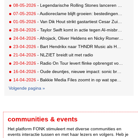
08-05-2026
- Legendarische Rolling Stones lanceren 25e album Foreign Tongues
07-05-2026
- Audioreclame blijft groeien: bestedingen naar 52,8 miljoen euro
01-05-2026
- Van Dik Hout strikt gastartiest Cesar Zuiderwijk en zet zich in voor onderzoek tegen alvleesklierkanker
28-04-2026
- Taylor Swift komt in actie tegen AI-misbruik; wil eigen beeld en geluid als merk registreren
24-04-2026
- Afrojack, Oliver Heldens en Nicky Romero in jury SLAM!-talentenjacht
23-04-2026
- Bart Hendrikx naar THNDR Music als Head of Business Development
21-04-2026
- NLZIET breidt uit met radio
20-04-2026
- Radio On Tour levert flinke opbrengst voor No Guts No Glory
16-04-2026
- Oude deuntjes, nieuwe impact: sonic branding herpakt de spotlight
14-04-2026
- Bakkie Media Files zoomt in op wat speelt in de sector
Volgende pagina »
communities & events
Het platform FONK stimuleert met diverse communities en
events interactie tussen en met haar lezers en volgers. Heb je