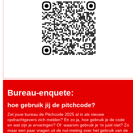
Bureau-enquete:
hoe gebruik jij de pitchcode?
Zet jouw bureau de Pitchcode 2025 al in als nieuwe
opdrachtgevers zich melden? En zo ja, hoe gebruik je de code
en wat zijn je ervaringen? Of: waarom gebruik je ‘m juist niet? Zo
maar een paar vragen uit de nul-meting over het gebruik van de