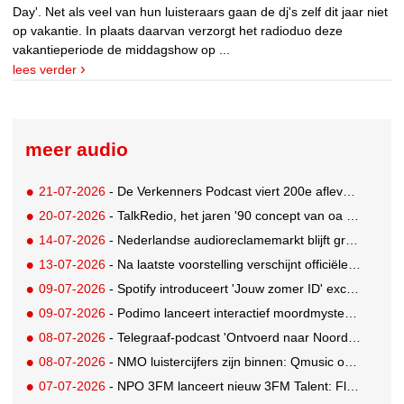
Day'. Net als veel van hun luisteraars gaan de dj's zelf dit jaar niet
op vakantie. In plaats daarvan verzorgt het radioduo deze
vakantieperiode de middagshow op ...
lees verder
meer audio
21-07-2026
- De Verkenners Podcast viert 200e aflevering als podium voor het agencylandschap
20-07-2026
- TalkRedio, het jaren '90 concept van oa Theo van Gogh, Jan Lenferink en Beau van Erven Dorens, herleeft in eigentijds format
14-07-2026
- Nederlandse audioreclamemarkt blijft groeien, retail nog altijd grootste branche
13-07-2026
- Na laatste voorstelling verschijnt officiële podcast over Soldaat van Oranje - De Musical
09-07-2026
- Spotify introduceert 'Jouw zomer ID' exclusief in Nederland
09-07-2026
- Podimo lanceert interactief moordmysterie: luisteraars lossen zelf de moord op
08-07-2026
- Telegraaf-podcast 'Ontvoerd naar Noord-Korea' behaalt miljoen streams binnen zes weken
08-07-2026
- NMO luistercijfers zijn binnen: Qmusic opnieuw grootste, groei voor Veronica
07-07-2026
- NPO 3FM lanceert nieuw 3FM Talent: Flaire