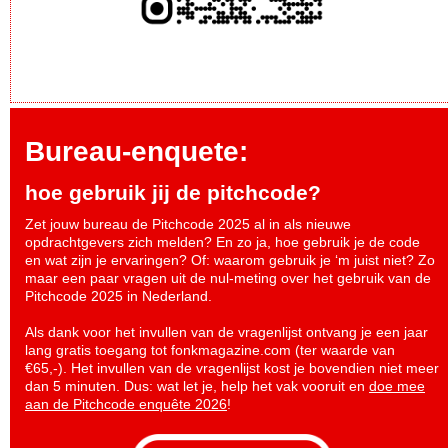
Bureau-enquete:
hoe gebruik jij de pitchcode?
Zet jouw bureau de Pitchcode 2025 al in als nieuwe
opdrachtgevers zich melden? En zo ja, hoe gebruik je de code
en wat zijn je ervaringen? Of: waarom gebruik je ‘m juist niet? Zo
maar een paar vragen uit de nul-meting over het gebruik van de
Pitchcode 2025 in Nederland.
Als dank voor het invullen van de vragenlijst ontvang je een jaar
lang gratis toegang tot fonkmagazine.com (ter waarde van
€65,-). Het invullen van de vragenlijst kost je bovendien niet meer
dan 5 minuten. Dus: wat let je, help het vak vooruit en
doe mee
aan de Pitchcode enquête 2026
!