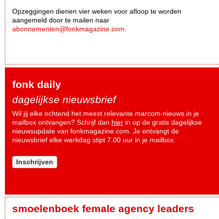
Opzeggingen dienen vier weken voor afloop te worden
aangemeld door te mailen naar
abonnementen@fonkmagazine.com
.
fonk daily
dagelijkse nieuwsbrief
Wil jij elke ochtend het meest relevante marcom-nieuws in je
mailbox ontvangen? Schrijf dan
hier
in op de gratis dagelijkse
nieuwsupdate van fonkmagazine.com. Je ontvangt de
nieuwsbrief elke werkdag stipt 7.00 uur in je mailbox.
Inschrijven
smoelenboek female agency leaders