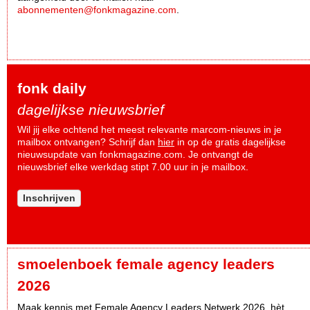
abonnementen@fonkmagazine.com
.
fonk daily
dagelijkse nieuwsbrief
Wil jij elke ochtend het meest relevante marcom-nieuws in je
mailbox ontvangen? Schrijf dan
hier
in op de gratis dagelijkse
nieuwsupdate van fonkmagazine.com. Je ontvangt de
nieuwsbrief elke werkdag stipt 7.00 uur in je mailbox.
Inschrijven
smoelenboek female agency leaders
2026
Maak kennis met Female Agency Leaders Netwerk 2026, hèt