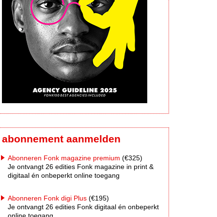
abonnement aanmelden
Abonneren Fonk magazine premium
(€325)
Je ontvangt 26 edities Fonk magazine in print &
digitaal én onbeperkt online toegang
Abonneren Fonk digi Plus
(€195)
Je ontvangt 26 edities Fonk digitaal én onbeperkt
online toegang