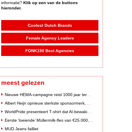
informatie?
Klik op een van de buttons
hieronder.
Coolest Dutch Brands
Female Agency Leaders
FONK150 Best Agencies
meest gelezen
Nieuwe HEMA-campagne reist 1000 jaar terug in de tijd naar 'Hemastein'
Albert Heijn opnieuw sterkste sponsormerk, PostNL daalt
WorldPride presenteert T-shirt dat AI-bewakingscamera's misleidt
Eerste ‘loeiende’ Müllermilk-fles van €25.000,- gevonden
MUD Jeans failliet