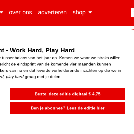
over ons
adverteren
shop
ht - Work Hard, Play Hard
de tussenbalans van het jaar op. Komen we waar we straks willen
gericht de eindsprint van de komende vier maanden kunnen
rs van nu en dat leverde verhelderende inzichten op die we in
rd, play hard
graag met je delen.
Bestel deze editie digitaal € 4,75
Ben je abonnee? Lees de editie hier