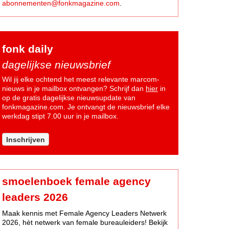
abonnementen@fonkmagazine.com
.
fonk daily
dagelijkse nieuwsbrief
Wil jij elke ochtend het meest relevante marcom-
nieuws in je mailbox ontvangen? Schrijf dan
hier
in
op de gratis dagelijkse nieuwsupdate van
fonkmagazine.com. Je ontvangt de nieuwsbrief elke
werkdag stipt 7.00 uur in je mailbox.
Inschrijven
smoelenboek female agency
leaders 2026
Maak kennis met Female Agency Leaders Netwerk
2026, hèt netwerk van female bureauleiders! Bekijk