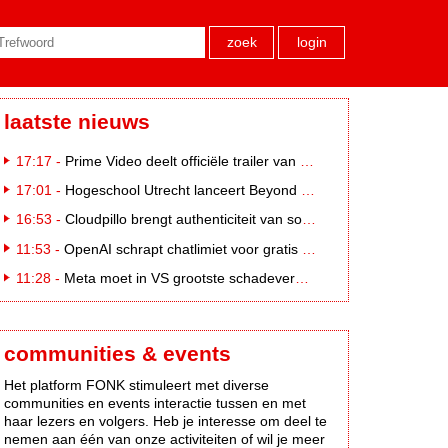
zoek
login
laatste nieuws
17:17 -
Prime Video deelt officiële trailer van L*VE KLEINE
17:01 -
Hogeschool Utrecht lanceert Beyond Campus binnen International Creative Business
16:53 -
Cloudpillo brengt authenticiteit van social naar tv
11:53 -
OpenAI schrapt chatlimiet voor gratis ChatGPT-gebruikers
11:28 -
Meta moet in VS grootste schadevergoeding ooit betalen: 567 miljoen dollar
communities & events
Het platform FONK stimuleert met diverse
communities en events interactie tussen en met
haar lezers en volgers. Heb je interesse om deel te
nemen aan één van onze activiteiten of wil je meer