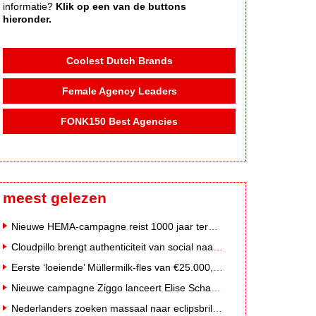
informatie?
Klik op een van de buttons
hieronder.
Coolest Dutch Brands
Female Agency Leaders
FONK150 Best Agencies
meest gelezen
Nieuwe HEMA-campagne reist 1000 jaar terug in de tijd naar 'Hemastein'
Cloudpillo brengt authenticiteit van social naar tv
Eerste ‘loeiende’ Müllermilk-fles van €25.000,- gevonden
Nieuwe campagne Ziggo lanceert Elise Schaap als expert over de Nederlandse voetbalbeleving
Nederlanders zoeken massaal naar eclipsbrillen op Marktplaats