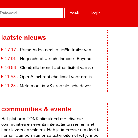
zoek
login
laatste nieuws
17:17 -
Prime Video deelt officiële trailer van L*VE KLEINE
17:01 -
Hogeschool Utrecht lanceert Beyond Campus binnen International Creative Business
16:53 -
Cloudpillo brengt authenticiteit van social naar tv
11:53 -
OpenAI schrapt chatlimiet voor gratis ChatGPT-gebruikers
11:28 -
Meta moet in VS grootste schadevergoeding ooit betalen: 567 miljoen dollar
communities & events
Het platform FONK stimuleert met diverse
communities en events interactie tussen en met
haar lezers en volgers. Heb je interesse om deel te
nemen aan één van onze activiteiten of wil je meer