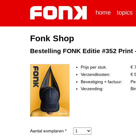
home
topics
Fonk Shop
Bestelling FONK Editie #352 Prin
Prijs per stuk:
€ 7
Verzendkosten:
€ 5
Bevestiging + factuur:
Per
Verzending:
Bi
Aantal exmplaren *