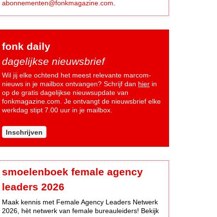
abonnementen@fonkmagazine.com
.
fonk daily
dagelijkse nieuwsbrief
Wil jij elke ochtend het meest relevante marcom-
nieuws in je mailbox ontvangen? Schrijf dan
hier
in
op de gratis dagelijkse nieuwsupdate van
fonkmagazine.com. Je ontvangt de nieuwsbrief elke
werkdag stipt 7.00 uur in je mailbox.
Inschrijven
smoelenboek female agency
leaders 2026
Maak kennis met Female Agency Leaders Netwerk
2026, hèt netwerk van female bureauleiders! Bekijk