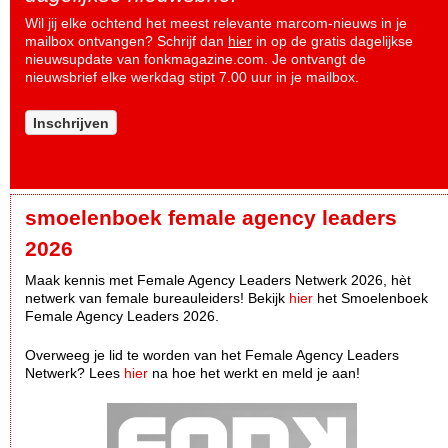
Wil jij elke ochtend het meest relevante marcom-nieuws in je
mailbox ontvangen? Schrijf dan
hier
in op de gratis dagelijkse
nieuwsupdate van fonkmagazine.com. Je ontvangt de
nieuwsbrief elke werkdag stipt 7.00 uur in je mailbox.
Inschrijven
smoelenboek female agency leaders
2026
Maak kennis met Female Agency Leaders Netwerk 2026, hèt
netwerk van female bureauleiders! Bekijk
hier
het Smoelenboek
Female Agency Leaders 2026.
Overweeg je lid te worden van het Female Agency Leaders
Netwerk? Lees
hier
na hoe het werkt en meld je aan!