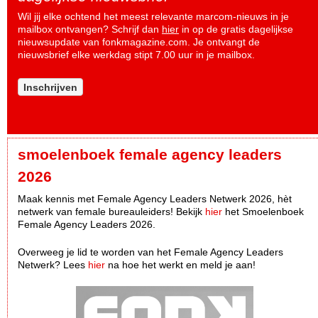
Wil jij elke ochtend het meest relevante marcom-nieuws in je
mailbox ontvangen? Schrijf dan
hier
in op de gratis dagelijkse
nieuwsupdate van fonkmagazine.com. Je ontvangt de
nieuwsbrief elke werkdag stipt 7.00 uur in je mailbox.
Inschrijven
smoelenboek female agency leaders
2026
Maak kennis met Female Agency Leaders Netwerk 2026, hèt
netwerk van female bureauleiders! Bekijk
hier
het Smoelenboek
Female Agency Leaders 2026.
Overweeg je lid te worden van het Female Agency Leaders
Netwerk? Lees
hier
na hoe het werkt en meld je aan!