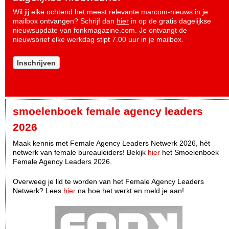
Wil jij elke ochtend het meest relevante marcom-nieuws in je
mailbox ontvangen? Schrijf dan
hier
in op de gratis dagelijkse
nieuwsupdate van fonkmagazine.com. Je ontvangt de
nieuwsbrief elke werkdag stipt 7.00 uur in je mailbox.
Inschrijven
smoelenboek female agency leaders
2026
Maak kennis met Female Agency Leaders Netwerk 2026, hèt
netwerk van female bureauleiders! Bekijk
hier
het Smoelenboek
Female Agency Leaders 2026.
Overweeg je lid te worden van het Female Agency Leaders
Netwerk? Lees
hier
na hoe het werkt en meld je aan!