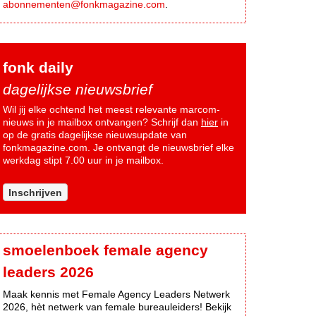
abonnementen@fonkmagazine.com
.
fonk daily
dagelijkse nieuwsbrief
Wil jij elke ochtend het meest relevante marcom-
nieuws in je mailbox ontvangen? Schrijf dan
hier
in
op de gratis dagelijkse nieuwsupdate van
fonkmagazine.com. Je ontvangt de nieuwsbrief elke
werkdag stipt 7.00 uur in je mailbox.
Inschrijven
smoelenboek female agency
leaders 2026
Maak kennis met Female Agency Leaders Netwerk
2026, hèt netwerk van female bureauleiders! Bekijk