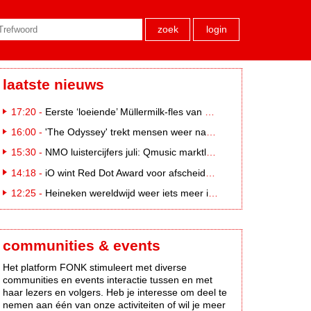
zoek
login
laatste nieuws
17:20 -
Eerste ‘loeiende’ Müllermilk-fles van €25.000,- gevonden
16:00 -
'The Odyssey' trekt mensen weer naar de bioscoop
15:30 -
NMO luistercijfers juli: Qmusic marktleider, gevolgd door NPO2 en 538
14:18 -
iO wint Red Dot Award voor afscheidscampagne Peter Houtman bij Feyenoord
12:25 -
Heineken wereldwijd weer iets meer in trek
communities & events
Het platform FONK stimuleert met diverse
communities en events interactie tussen en met
haar lezers en volgers. Heb je interesse om deel te
nemen aan één van onze activiteiten of wil je meer