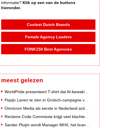
informatie?
Klik op een van de buttons
hieronder.
Coolest Dutch Brands
Female Agency Leaders
FONK150 Best Agencies
meest gelezen
WorldPride presenteert T-shirt dat AI-bewakingscamera's misleidt
Pepijn Lanen te zien in Grolsch-campagne voor nieuwe Grolsch CAL
Omnicom Media als eerste in Nederland actief met advertenties in ChatGPT
Reclame Code Commissie krijgt veel klachten over duurzaamheidsclaims
Sander Pluijm wordt Manager MHX, het branded content label van Mediahuis