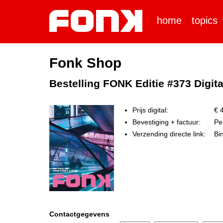
home
topics
Fonk Shop
Bestelling FONK Editie #373 Digitaal
Prijs digital:
€ 4
Bevestiging + factuur:
Per
Verzending directe link:
Bi
Contactgegevens