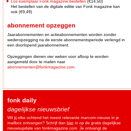
Los exemplaar Fonk magazine bestellen
(€14,50)
Het bestellen van de digitale editie van Fonk magazine kan
ook (€9,49)
abonnement opzeggen
Jaarabonnementen en actieabonnementen worden zonder
wederopzegging na de eerste abonnementsperiode verlengd in
een doorlopend jaarabonnement.
Opzeggingen dienen vier weken voor afloop te worden
aangemeld door te mailen naar
abonnementen@fonkmagazine.com
.
fonk daily
dagelijkse nieuwsbrief
Wil jij elke ochtend het meest relevante marcom-nieuws in je
mailbox ontvangen? Schrijf dan
hier
in op de gratis dagelijkse
nieuwsupdate van fonkmagazine.com. Je ontvangt de