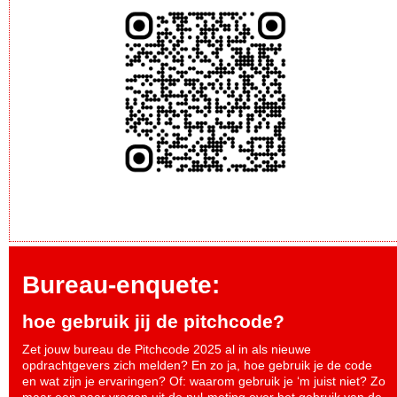
Bureau-enquete:
hoe gebruik jij de pitchcode?
Zet jouw bureau de Pitchcode 2025 al in als nieuwe
opdrachtgevers zich melden? En zo ja, hoe gebruik je de code
en wat zijn je ervaringen? Of: waarom gebruik je ‘m juist niet? Zo