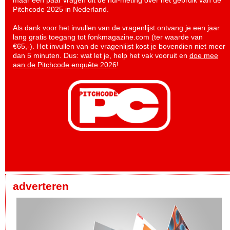
maar een paar vragen uit de nul-meting over het gebruik van de
Pitchcode 2025 in Nederland.
Als dank voor het invullen van de vragenlijst ontvang je een jaar
lang gratis toegang tot fonkmagazine.com (ter waarde van
€65,-). Het invullen van de vragenlijst kost je bovendien niet meer
dan 5 minuten. Dus: wat let je, help het vak vooruit en
doe mee
aan de Pitchcode enquête 2026
!
adverteren