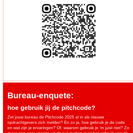
Bureau-enquete:
hoe gebruik jij de pitchcode?
Zet jouw bureau de Pitchcode 2025 al in als nieuwe
opdrachtgevers zich melden? En zo ja, hoe gebruik je de code
en wat zijn je ervaringen? Of: waarom gebruik je ‘m juist niet? Zo