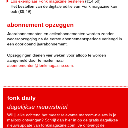
Los exemplaar Fonk magazine bestellen
(€14,50)
Het bestellen van de digitale editie van Fonk magazine kan
ook (€9,49)
abonnement opzeggen
Jaarabonnementen en actieabonnementen worden zonder
wederopzegging na de eerste abonnementsperiode verlengd in
een doorlopend jaarabonnement.
Opzeggingen dienen vier weken voor afloop te worden
aangemeld door te mailen naar
abonnementen@fonkmagazine.com
.
fonk daily
dagelijkse nieuwsbrief
Wil jij elke ochtend het meest relevante marcom-nieuws in je
mailbox ontvangen? Schrijf dan
hier
in op de gratis dagelijkse
nieuwsupdate van fonkmagazine.com. Je ontvangt de