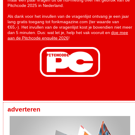
maar een paar vragen uit de nul-meting over het gebruik van de
Pitchcode 2025 in Nederland.
Als dank voor het invullen van de vragenlijst ontvang je een jaar
lang gratis toegang tot fonkmagazine.com (ter waarde van
€65,-). Het invullen van de vragenlijst kost je bovendien niet meer
dan 5 minuten. Dus: wat let je, help het vak vooruit en
doe mee
aan de Pitchcode enquête 2026
!
adverteren