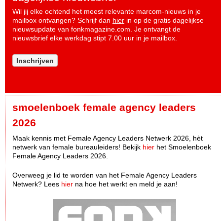
Wil jij elke ochtend het meest relevante marcom-nieuws in je
mailbox ontvangen? Schrijf dan
hier
in op de gratis dagelijkse
nieuwsupdate van fonkmagazine.com. Je ontvangt de
nieuwsbrief elke werkdag stipt 7.00 uur in je mailbox.
Inschrijven
smoelenboek female agency leaders
2026
Maak kennis met Female Agency Leaders Netwerk 2026, hèt
netwerk van female bureauleiders! Bekijk
hier
het Smoelenboek
Female Agency Leaders 2026.
Overweeg je lid te worden van het Female Agency Leaders
Netwerk? Lees
hier
na hoe het werkt en meld je aan!