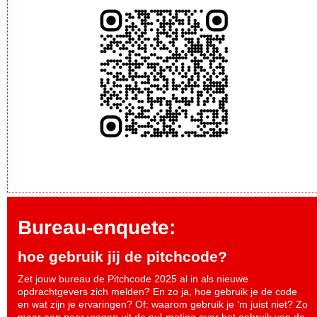
Bureau-enquete:
hoe gebruik jij de pitchcode?
Zet jouw bureau de Pitchcode 2025 al in als nieuwe
opdrachtgevers zich melden? En zo ja, hoe gebruik je de code
en wat zijn je ervaringen? Of: waarom gebruik je ‘m juist niet? Zo