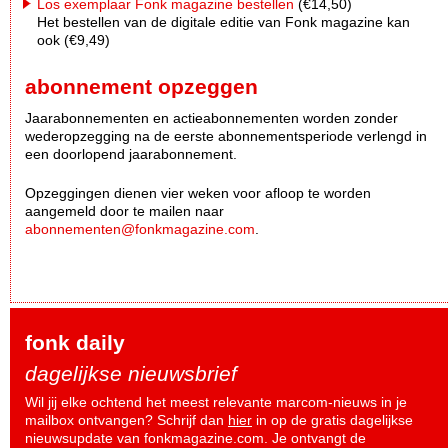
Los exemplaar Fonk magazine bestellen
(€14,50)
Het bestellen van de digitale editie van Fonk magazine kan
ook (€9,49)
abonnement opzeggen
Jaarabonnementen en actieabonnementen worden zonder
wederopzegging na de eerste abonnementsperiode verlengd in
een doorlopend jaarabonnement.
Opzeggingen dienen vier weken voor afloop te worden
aangemeld door te mailen naar
abonnementen@fonkmagazine.com
.
fonk daily
dagelijkse nieuwsbrief
Wil jij elke ochtend het meest relevante marcom-nieuws in je
mailbox ontvangen? Schrijf dan
hier
in op de gratis dagelijkse
nieuwsupdate van fonkmagazine.com. Je ontvangt de