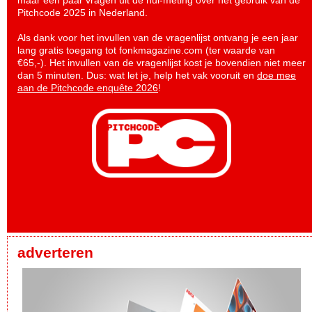
maar een paar vragen uit de nul-meting over het gebruik van de
Pitchcode 2025 in Nederland.
Als dank voor het invullen van de vragenlijst ontvang je een jaar
lang gratis toegang tot fonkmagazine.com (ter waarde van
€65,-). Het invullen van de vragenlijst kost je bovendien niet meer
dan 5 minuten. Dus: wat let je, help het vak vooruit en
doe mee
aan de Pitchcode enquête 2026
!
adverteren