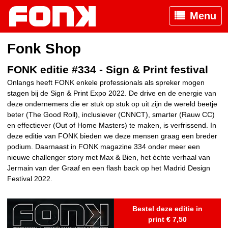
Menu
Fonk Shop
FONK editie #334 - Sign & Print festival
Onlangs heeft FONK enkele professionals als spreker mogen
stagen bij de Sign & Print Expo 2022. De drive en de energie van
deze ondernemers die er stuk op stuk op uit zijn de wereld beetje
beter (The Good Roll), inclusiever (CNNCT), smarter (Rauw CC)
en effectiever (Out of Home Masters) te maken, is verfrissend. In
deze editie van FONK bieden we deze mensen graag een breder
podium. Daarnaast in FONK magazine 334 onder meer een
nieuwe challenger story met Max & Bien, het èchte verhaal van
Jermain van der Graaf en een flash back op het Madrid Design
Festival 2022.
Bestel deze editie in
print € 7,50