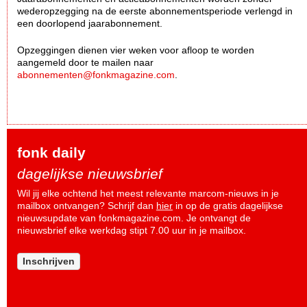
wederopzegging na de eerste abonnementsperiode verlengd in
een doorlopend jaarabonnement.
Opzeggingen dienen vier weken voor afloop te worden
aangemeld door te mailen naar
abonnementen@fonkmagazine.com
.
fonk daily
dagelijkse nieuwsbrief
Wil jij elke ochtend het meest relevante marcom-nieuws in je
mailbox ontvangen? Schrijf dan
hier
in op de gratis dagelijkse
nieuwsupdate van fonkmagazine.com. Je ontvangt de
nieuwsbrief elke werkdag stipt 7.00 uur in je mailbox.
Inschrijven