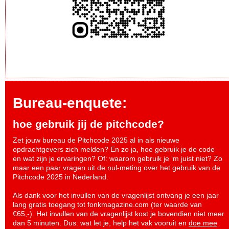
Bureau-enquete:
hoe gebruik jij de pitchcode?
Zet jouw bureau de Pitchcode 2025 al in als nieuwe
opdrachtgevers zich melden? En zo ja, hoe gebruik je de code
en wat zijn je ervaringen? Of: waarom gebruik je ‘m juist niet? Zo
maar een paar vragen uit de nul-meting over het gebruik van de
Pitchcode 2025 in Nederland.
Als dank voor het invullen van de vragenlijst ontvang je een jaar
lang gratis toegang tot fonkmagazine.com (ter waarde van
€65,-). Het invullen van de vragenlijst kost je bovendien niet meer
dan 5 minuten. Dus: wat let je, help het vak vooruit en
doe mee