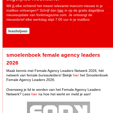
Wil jij elke ochtend het meest relevante marcom-nieuws in je
mailbox ontvangen? Schrijf dan
hier
in op de gratis dagelijkse
nieuwsupdate van fonkmagazine.com. Je ontvangt de
nieuwsbrief elke werkdag stipt 7.00 uur in je mailbox.
Inschrijven
smoelenboek female agency leaders
2026
Maak kennis met Female Agency Leaders Netwerk 2026, hèt
netwerk van female bureauleiders! Bekijk
hier
het Smoelenboek
Female Agency Leaders 2026.
Overweeg je lid te worden van het Female Agency Leaders
Netwerk? Lees
hier
na hoe het werkt en meld je aan!