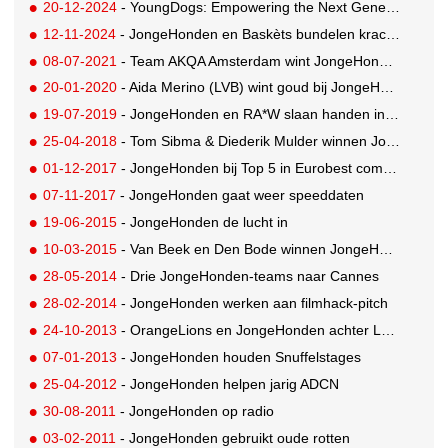
20-12-2024
- YoungDogs: Empowering the Next Generation of Creatives in Advertising
12-11-2024
- JongeHonden en Baskèts bundelen krachten voor nieuw creatief talent
08-07-2021
- Team AKQA Amsterdam wint JongeHonden pitch
20-01-2020
- Aida Merino (LVB) wint goud bij JongeHonden-pitch voor Under Armour
19-07-2019
- JongeHonden en RA*W slaan handen ineen voor terugblik op Cannes
25-04-2018
- Tom Sibma & Diederik Mulder winnen JongeHonden 24uur Pitch 2018
01-12-2017
- JongeHonden bij Top 5 in Eurobest competition
07-11-2017
- JongeHonden gaat weer speeddaten
19-06-2015
- JongeHonden de lucht in
10-03-2015
- Van Beek en Den Bode winnen JongeHonden-pitch Mona
28-05-2014
- Drie JongeHonden-teams naar Cannes
28-02-2014
- JongeHonden werken aan filmhack-pitch
24-10-2013
- OrangeLions en JongeHonden achter Leeuwen-diefstal
07-01-2013
- JongeHonden houden Snuffelstages
25-04-2012
- JongeHonden helpen jarig ADCN
30-08-2011
- JongeHonden op radio
03-02-2011
- JongeHonden gebruikt oude rotten