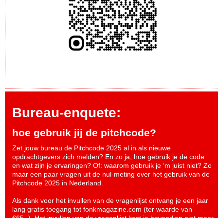
Bureau-enquete:
hoe gebruik jij de pitchcode?
Zet jouw bureau de Pitchcode 2025 al in als nieuwe
opdrachtgevers zich melden? En zo ja, hoe gebruik je de code
en wat zijn je ervaringen? Of: waarom gebruik je ‘m juist niet? Zo
maar een paar vragen uit de nul-meting over het gebruik van de
Pitchcode 2025 in Nederland.
Als dank voor het invullen van de vragenlijst ontvang je een jaar
lang gratis toegang tot fonkmagazine.com (ter waarde van