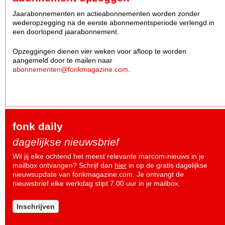
Jaarabonnementen en actieabonnementen worden zonder
wederopzegging na de eerste abonnementsperiode verlengd in
een doorlopend jaarabonnement.
Opzeggingen dienen vier weken voor afloop te worden
aangemeld door te mailen naar
abonnementen@fonkmagazine.com
.
fonk daily
dagelijkse nieuwsbrief
Wil jij elke ochtend het meest relevante marcom-nieuws in je
mailbox ontvangen? Schrijf dan
hier
in op de gratis dagelijkse
nieuwsupdate van fonkmagazine.com. Je ontvangt de
nieuwsbrief elke werkdag stipt 7.00 uur in je mailbox.
Inschrijven