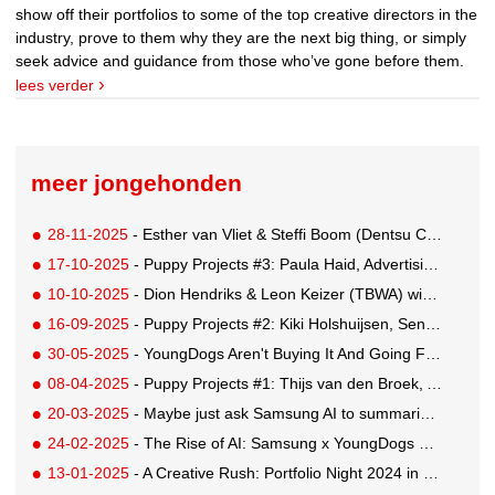
show off their portfolios to some of the top creative directors in the
industry, prove to them why they are the next big thing, or simply
seek advice and guidance from those who’ve gone before them.
lees verder
meer jongehonden
28-11-2025
- Esther van Vliet & Steffi Boom (Dentsu Creative) win KPN YoungDogs pitch
17-10-2025
- Puppy Projects #3: Paula Haid, Advertising Student at Willem de Kooning
10-10-2025
- Dion Hendriks & Leon Keizer (TBWA) win the Red Bull pitch with 'Energy Contract'
16-09-2025
- Puppy Projects #2: Kiki Holshuijsen, Senior Copywriter GUT Madrid
30-05-2025
- YoungDogs Aren't Buying It And Going For A 'Gap Year'
08-04-2025
- Puppy Projects #1: Thijs van den Broek, Art Director Buenaparte
20-03-2025
- Maybe just ask Samsung AI to summarise this for you...
24-02-2025
- The Rise of AI: Samsung x YoungDogs Pitch
13-01-2025
- A Creative Rush: Portfolio Night 2024 in Full Speed