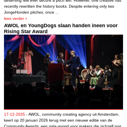
deserving few ever secure a pitch win. However, one creative has
recently rewritten the history books. Despite entering only two
JongeHonden pitches, once ...
lees verder
AWOL en YoungDogs slaan handen ineen voor
Rising Star Award
17-12-2025
- AWOL, community creating agency uit Amsterdam,
keert op 20 januari 2026 terug met een nieuwe editie van de
Community Awards: een gala-avond voor makers die zichzelf nog