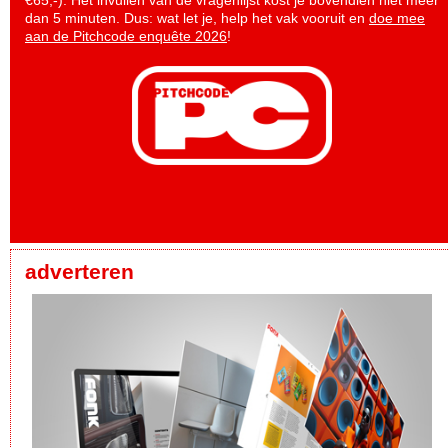
€65,-). Het invullen van de vragenlijst kost je bovendien niet meer
dan 5 minuten. Dus: wat let je, help het vak vooruit en
doe mee
aan de Pitchcode enquête 2026
!
adverteren