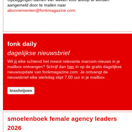
aangemeld door te mailen naar
abonnementen@fonkmagazine.com
.
fonk daily
dagelijkse nieuwsbrief
Wil jij elke ochtend het meest relevante marcom-nieuws in je
mailbox ontvangen? Schrijf dan
hier
in op de gratis dagelijkse
nieuwsupdate van fonkmagazine.com. Je ontvangt de
nieuwsbrief elke werkdag stipt 7.00 uur in je mailbox.
Inschrijven
smoelenboek female agency leaders
2026