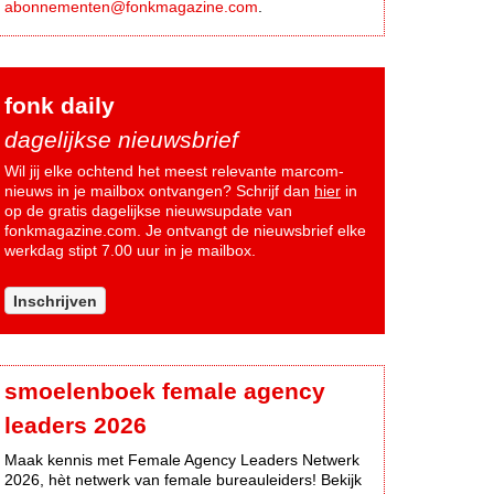
abonnementen@fonkmagazine.com
.
fonk daily
dagelijkse nieuwsbrief
Wil jij elke ochtend het meest relevante marcom-
nieuws in je mailbox ontvangen? Schrijf dan
hier
in
op de gratis dagelijkse nieuwsupdate van
fonkmagazine.com. Je ontvangt de nieuwsbrief elke
werkdag stipt 7.00 uur in je mailbox.
Inschrijven
smoelenboek female agency
leaders 2026
Maak kennis met Female Agency Leaders Netwerk
2026, hèt netwerk van female bureauleiders! Bekijk