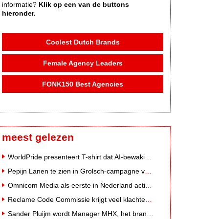
informatie?
Klik op een van de buttons
hieronder.
Coolest Dutch Brands
Female Agency Leaders
FONK150 Best Agencies
meest gelezen
WorldPride presenteert T-shirt dat AI-bewakingscamera's misleidt
Pepijn Lanen te zien in Grolsch-campagne voor nieuwe Grolsch CAL
Omnicom Media als eerste in Nederland actief met advertenties in ChatGPT
Reclame Code Commissie krijgt veel klachten over duurzaamheidsclaims
Sander Pluijm wordt Manager MHX, het branded content label van Mediahuis