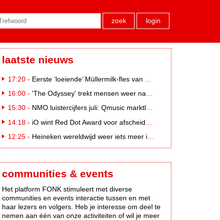
zoek
login
laatste nieuws
17:20 -
Eerste ‘loeiende’ Müllermilk-fles van €25.000,- gevonden
16:00 -
'The Odyssey' trekt mensen weer naar de bioscoop
15:30 -
NMO luistercijfers juli: Qmusic marktleider, gevolgd door NPO2 en 538
14:18 -
iO wint Red Dot Award voor afscheidscampagne Peter Houtman bij Feyenoord
12:25 -
Heineken wereldwijd weer iets meer in trek
communities & events
Het platform FONK stimuleert met diverse
communities en events interactie tussen en met
haar lezers en volgers. Heb je interesse om deel te
nemen aan één van onze activiteiten of wil je meer