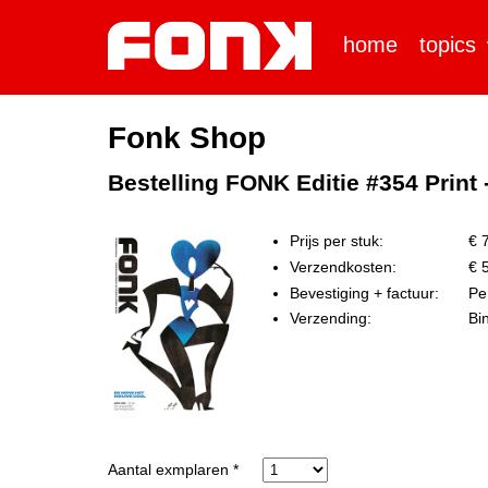
home
topics
Fonk Shop
Bestelling FONK Editie #354 Print
Prijs per stuk:
€ 7
Verzendkosten:
€ 5
Bevestiging + factuur:
Per
Verzending:
Bi
Aantal exmplaren *