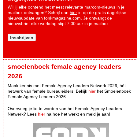
Wil jij elke ochtend het meest relevante marcom-nieuws in je
mailbox ontvangen? Schrijf dan
hier
in op de gratis dagelijkse
nieuwsupdate van fonkmagazine.com. Je ontvangt de
nieuwsbrief elke werkdag stipt 7.00 uur in je mailbox.
Inschrijven
smoelenboek female agency leaders
2026
Maak kennis met Female Agency Leaders Netwerk 2026, hèt
netwerk van female bureauleiders! Bekijk
hier
het Smoelenboek
Female Agency Leaders 2026.
Overweeg je lid te worden van het Female Agency Leaders
Netwerk? Lees
hier
na hoe het werkt en meld je aan!