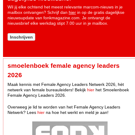
Wil jij elke ochtend het meest relevante marcom-nieuws in je
mailbox ontvangen? Schrijf dan
hier
in op de gratis dagelijkse
nieuwsupdate van fonkmagazine.com. Je ontvangt de
nieuwsbrief elke werkdag stipt 7.00 uur in je mailbox.
Inschrijven
smoelenboek female agency leaders
2026
Maak kennis met Female Agency Leaders Netwerk 2026, hèt
netwerk van female bureauleiders! Bekijk
hier
het Smoelenboek
Female Agency Leaders 2026.
Overweeg je lid te worden van het Female Agency Leaders
Netwerk? Lees
hier
na hoe het werkt en meld je aan!