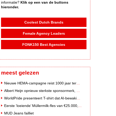
informatie?
Klik op een van de buttons
hieronder.
Coolest Dutch Brands
Female Agency Leaders
FONK150 Best Agencies
meest gelezen
Nieuwe HEMA-campagne reist 1000 jaar terug in de tijd naar 'Hemastein'
Albert Heijn opnieuw sterkste sponsormerk, PostNL daalt
WorldPride presenteert T-shirt dat AI-bewakingscamera's misleidt
Eerste ‘loeiende’ Müllermilk-fles van €25.000,- gevonden
MUD Jeans failliet