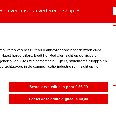
over ons
adverteren
shop
le resultaten van het Bureau Klanttevredenheidsonderzoek 2023
st harde cijfers, biedt het Red alert zicht op de visies en
gencies van 2023 zijn bestempeld. Cijfers, statements, filmpjes en
drachtgevers in de communicatie-industrie ruim zicht op het
Bestel deze editie in print € 95,00
Bestel deze editie digitaal € 40,00