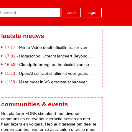
zoek
login
laatste nieuws
17:17 -
Prime Video deelt officiële trailer van L*VE KLEINE
17:01 -
Hogeschool Utrecht lanceert Beyond Campus binnen International Creative Business
16:53 -
Cloudpillo brengt authenticiteit van social naar tv
11:53 -
OpenAI schrapt chatlimiet voor gratis ChatGPT-gebruikers
11:28 -
Meta moet in VS grootste schadevergoeding ooit betalen: 567 miljoen dollar
communities & events
Het platform FONK stimuleert met diverse
communities en events interactie tussen en met
haar lezers en volgers. Heb je interesse om deel te
nemen aan één van onze activiteiten of wil je meer