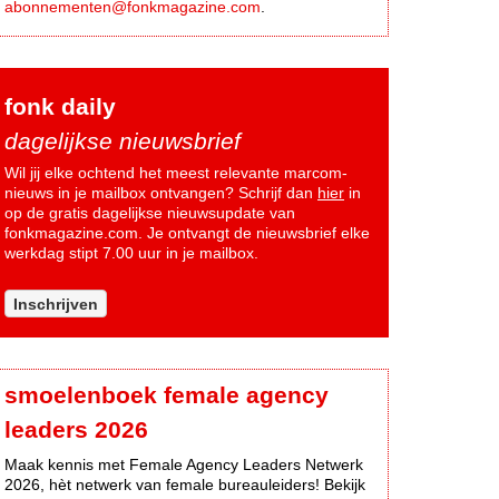
abonnementen@fonkmagazine.com
.
fonk daily
dagelijkse nieuwsbrief
Wil jij elke ochtend het meest relevante marcom-
nieuws in je mailbox ontvangen? Schrijf dan
hier
in
op de gratis dagelijkse nieuwsupdate van
fonkmagazine.com. Je ontvangt de nieuwsbrief elke
werkdag stipt 7.00 uur in je mailbox.
Inschrijven
smoelenboek female agency
leaders 2026
Maak kennis met Female Agency Leaders Netwerk
2026, hèt netwerk van female bureauleiders! Bekijk