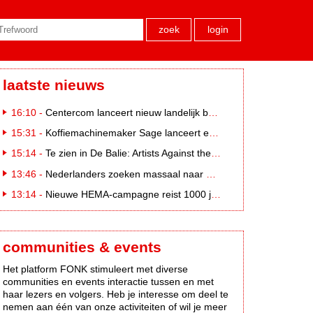
zoek
login
laatste nieuws
16:10 -
Centercom lanceert nieuw landelijk buitereclamenetwerk: City Cubes
15:31 -
Koffiemachinemaker Sage lanceert e-commerceplatform voor koffieliefhebbers
15:14 -
Te zien in De Balie: Artists Against the Kremlin III
13:46 -
Nederlanders zoeken massaal naar eclipsbrillen op Marktplaats
13:14 -
Nieuwe HEMA-campagne reist 1000 jaar terug in de tijd naar 'Hemastein'
communities & events
Het platform FONK stimuleert met diverse
communities en events interactie tussen en met
haar lezers en volgers. Heb je interesse om deel te
nemen aan één van onze activiteiten of wil je meer