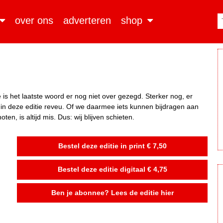
over ons
adverteren
shop
is het laatste woord er nog niet over gezegd. Sterker nog, er
 in deze editie reveu. Of we daarmee iets kunnen bijdragen aan
ten, is altijd mis. Dus: wij blijven schieten.
Bestel deze editie in print € 7,50
Bestel deze editie digitaal € 4,75
Ben je abonnee? Lees de editie hier