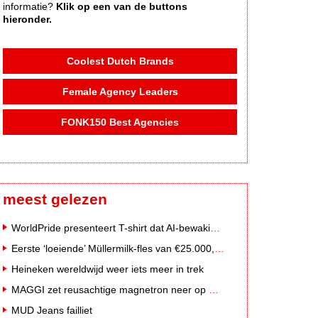
informatie?
Klik op een van de buttons
hieronder.
Coolest Dutch Brands
Female Agency Leaders
FONK150 Best Agencies
meest gelezen
WorldPride presenteert T-shirt dat AI-bewakingscamera's misleidt
Eerste ‘loeiende’ Müllermilk-fles van €25.000,- gevonden
Heineken wereldwijd weer iets meer in trek
MAGGI zet reusachtige magnetron neer op Solar Festival
MUD Jeans failliet