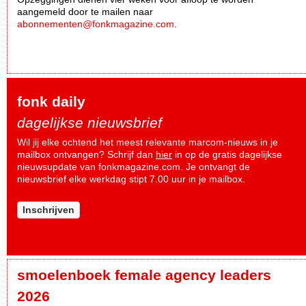
aangemeld door te mailen naar
abonnementen@fonkmagazine.com
.
fonk daily
dagelijkse nieuwsbrief
Wil jij elke ochtend het meest relevante marcom-nieuws in je
mailbox ontvangen? Schrijf dan
hier
in op de gratis dagelijkse
nieuwsupdate van fonkmagazine.com. Je ontvangt de
nieuwsbrief elke werkdag stipt 7.00 uur in je mailbox.
Inschrijven
smoelenboek female agency leaders
2026