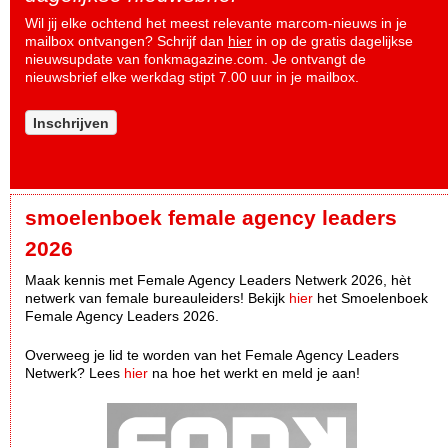
Wil jij elke ochtend het meest relevante marcom-nieuws in je
mailbox ontvangen? Schrijf dan
hier
in op de gratis dagelijkse
nieuwsupdate van fonkmagazine.com. Je ontvangt de
nieuwsbrief elke werkdag stipt 7.00 uur in je mailbox.
Inschrijven
smoelenboek female agency leaders
2026
Maak kennis met Female Agency Leaders Netwerk 2026, hèt
netwerk van female bureauleiders! Bekijk
hier
het Smoelenboek
Female Agency Leaders 2026.
Overweeg je lid te worden van het Female Agency Leaders
Netwerk? Lees
hier
na hoe het werkt en meld je aan!