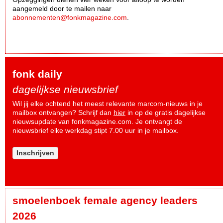
aangemeld door te mailen naar
abonnementen@fonkmagazine.com
.
fonk daily
dagelijkse nieuwsbrief
Wil jij elke ochtend het meest relevante marcom-nieuws in je
mailbox ontvangen? Schrijf dan
hier
in op de gratis dagelijkse
nieuwsupdate van fonkmagazine.com. Je ontvangt de
nieuwsbrief elke werkdag stipt 7.00 uur in je mailbox.
Inschrijven
smoelenboek female agency leaders
2026