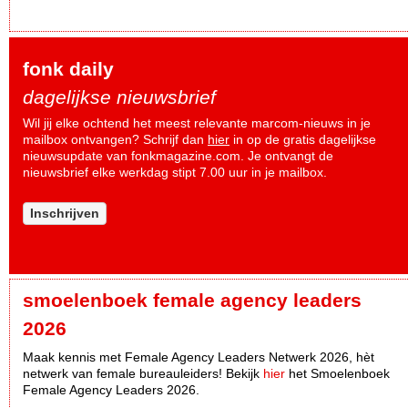
fonk daily
dagelijkse nieuwsbrief
Wil jij elke ochtend het meest relevante marcom-nieuws in je
mailbox ontvangen? Schrijf dan
hier
in op de gratis dagelijkse
nieuwsupdate van fonkmagazine.com. Je ontvangt de
nieuwsbrief elke werkdag stipt 7.00 uur in je mailbox.
Inschrijven
smoelenboek female agency leaders
2026
Maak kennis met Female Agency Leaders Netwerk 2026, hèt
netwerk van female bureauleiders! Bekijk
hier
het Smoelenboek
Female Agency Leaders 2026.