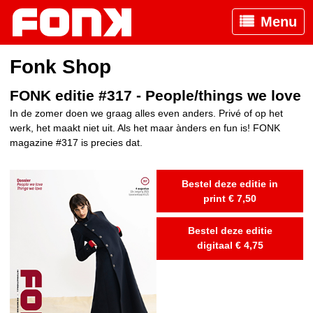
Menu
Fonk Shop
FONK editie #317 - People/things we love
In de zomer doen we graag alles even anders. Privé of op het
werk, het maakt niet uit. Als het maar ànders en fun is! FONK
magazine #317 is precies dat.
Bestel deze editie in
print € 7,50
Bestel deze editie
digitaal € 4,75