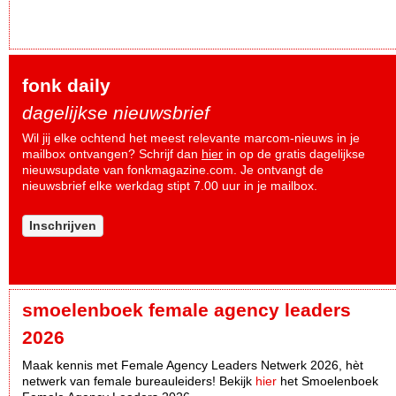
fonk daily
dagelijkse nieuwsbrief
Wil jij elke ochtend het meest relevante marcom-nieuws in je
mailbox ontvangen? Schrijf dan
hier
in op de gratis dagelijkse
nieuwsupdate van fonkmagazine.com. Je ontvangt de
nieuwsbrief elke werkdag stipt 7.00 uur in je mailbox.
Inschrijven
smoelenboek female agency leaders
2026
Maak kennis met Female Agency Leaders Netwerk 2026, hèt
netwerk van female bureauleiders! Bekijk
hier
het Smoelenboek