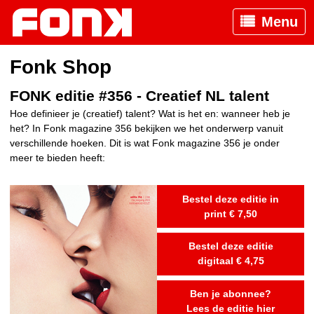
Menu
Fonk Shop
FONK editie #356 - Creatief NL talent
Hoe definieer je (creatief) talent? Wat is het en: wanneer heb je
het? In Fonk magazine 356 bekijken we het onderwerp vanuit
verschillende hoeken. Dit is wat Fonk magazine 356 je onder
meer te bieden heeft:
Bestel deze editie in
print € 7,50
Bestel deze editie
digitaal € 4,75
Ben je abonnee?
Lees de editie hier