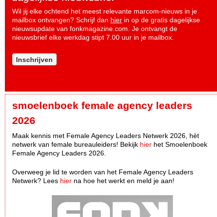
Wil jij elke ochtend het meest relevante marcom-nieuws in je
mailbox ontvangen? Schrijf dan
hier
in op de gratis dagelijkse
nieuwsupdate van fonkmagazine.com. Je ontvangt de
nieuwsbrief elke werkdag stipt 7.00 uur in je mailbox.
Inschrijven
smoelenboek female agency leaders
2026
Maak kennis met Female Agency Leaders Netwerk 2026, hèt
netwerk van female bureauleiders! Bekijk
hier
het Smoelenboek
Female Agency Leaders 2026.
Overweeg je lid te worden van het Female Agency Leaders
Netwerk? Lees
hier
na hoe het werkt en meld je aan!