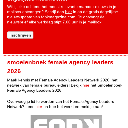
Wil jij elke ochtend het meest relevante marcom-nieuws in je
mailbox ontvangen? Schrijf dan
hier
in op de gratis dagelijkse
nieuwsupdate van fonkmagazine.com. Je ontvangt de
nieuwsbrief elke werkdag stipt 7.00 uur in je mailbox.
Inschrijven
smoelenboek female agency leaders
2026
Maak kennis met Female Agency Leaders Netwerk 2026, hèt
netwerk van female bureauleiders! Bekijk
hier
het Smoelenboek
Female Agency Leaders 2026.
Overweeg je lid te worden van het Female Agency Leaders
Netwerk? Lees
hier
na hoe het werkt en meld je aan!