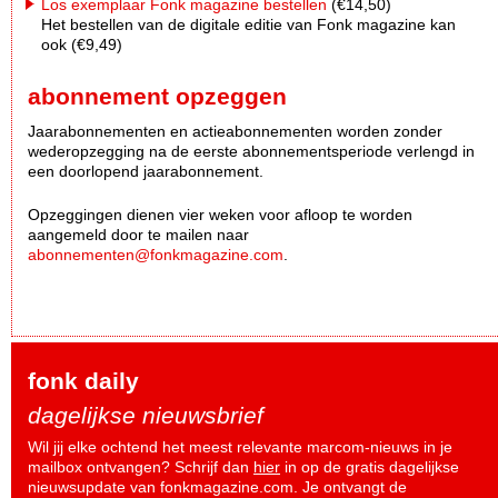
Los exemplaar Fonk magazine bestellen
(€14,50)
Het bestellen van de digitale editie van Fonk magazine kan
ook (€9,49)
abonnement opzeggen
Jaarabonnementen en actieabonnementen worden zonder
wederopzegging na de eerste abonnementsperiode verlengd in
een doorlopend jaarabonnement.
Opzeggingen dienen vier weken voor afloop te worden
aangemeld door te mailen naar
abonnementen@fonkmagazine.com
.
fonk daily
dagelijkse nieuwsbrief
Wil jij elke ochtend het meest relevante marcom-nieuws in je
mailbox ontvangen? Schrijf dan
hier
in op de gratis dagelijkse
nieuwsupdate van fonkmagazine.com. Je ontvangt de