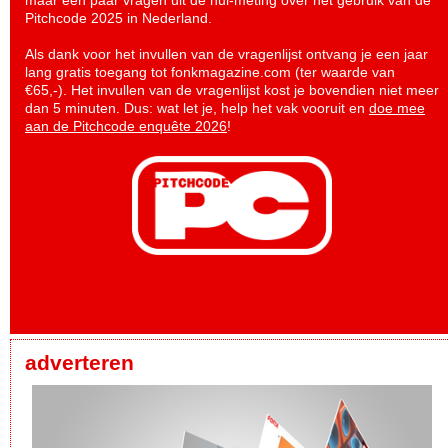
maar een paar vragen uit de nul-meting over het gebruik van de
Pitchcode 2025 in Nederland.
Als dank voor het invullen van de vragenlijst ontvang je een jaar
lang gratis toegang tot fonkmagazine.com (ter waarde van
€65,-). Het invullen van de vragenlijst kost je bovendien niet meer
dan 5 minuten. Dus: wat let je, help het vak vooruit en
doe mee
aan de Pitchcode enquête 2026
!
adverteren