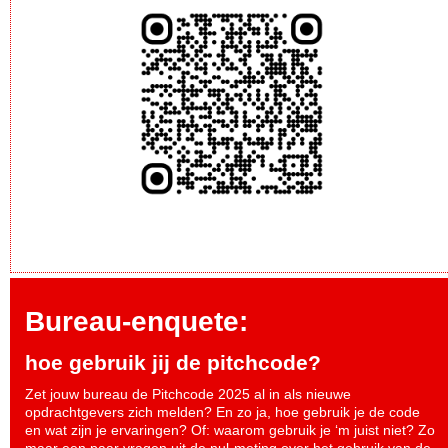
Bureau-enquete:
hoe gebruik jij de pitchcode?
Zet jouw bureau de Pitchcode 2025 al in als nieuwe
opdrachtgevers zich melden? En zo ja, hoe gebruik je de code
en wat zijn je ervaringen? Of: waarom gebruik je ‘m juist niet? Zo