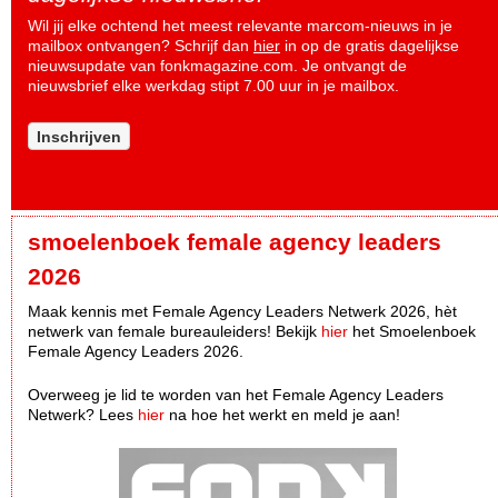
Wil jij elke ochtend het meest relevante marcom-nieuws in je
mailbox ontvangen? Schrijf dan
hier
in op de gratis dagelijkse
nieuwsupdate van fonkmagazine.com. Je ontvangt de
nieuwsbrief elke werkdag stipt 7.00 uur in je mailbox.
Inschrijven
smoelenboek female agency leaders
2026
Maak kennis met Female Agency Leaders Netwerk 2026, hèt
netwerk van female bureauleiders! Bekijk
hier
het Smoelenboek
Female Agency Leaders 2026.
Overweeg je lid te worden van het Female Agency Leaders
Netwerk? Lees
hier
na hoe het werkt en meld je aan!