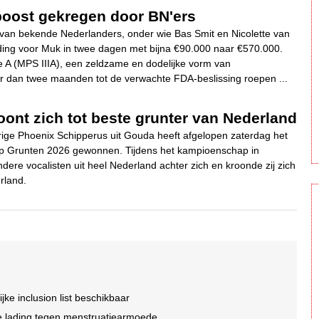
boost gekregen door BN'ers
van bekende Nederlanders, onder wie Bas Smit en Nicolette van
ing voor Muk in twee dagen met bijna €90.000 naar €570.000.
pe A (MPS IIIA), een zeldzame en dodelijke vorm van
r dan twee maanden tot de verwachte FDA-beslissing roepen ...
oont zich tot beste grunter van Nederland
rige Phoenix Schipperus uit Gouda heeft afgelopen zaterdag het
 Grunten 2026 gewonnen. Tijdens het kampioenschap in
andere vocalisten uit heel Nederland achter zich en kroonde zij zich
rland.
jke inclusion list beschikbaar
che lading tegen menstruatiearmoede