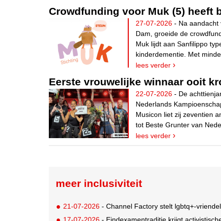
Crowdfunding voor Muk (5) heeft 
27-07-2026
- Na aandacht 
Dam, groeide de crowdfund
Muk lijdt aan Sanfilippo ty
kinderdementie. Met minde
lees verder
Eerste vrouwelijke winnaar ooit kr
22-07-2026
- De achttienja
Nederlands Kampioenschap
Musicon liet zij zeventien 
tot Beste Grunter van Nede
lees verder
meer inclusiviteit
21-07-2026
- Channel Factory stelt lgbtq+-vriendeli
17-07-2026
- Eindexamentraditie krijgt activistis