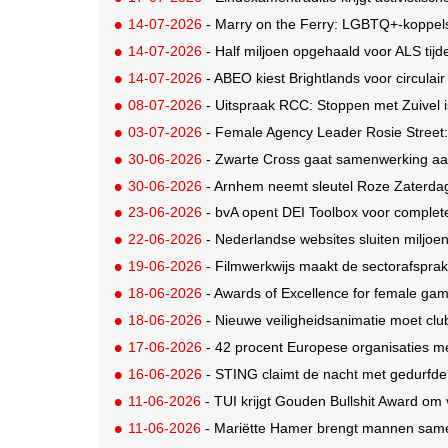
14-07-2026
- Marry on the Ferry: LGBTQ+-koppels krijgen de ka
14-07-2026
- Half miljoen opgehaald voor ALS tij
14-07-2026
- ABEO kiest Brightlands voor circulai
08-07-2026
- Uitspraak RCC: Stoppen met Zuivel i
03-07-2026
- Female Agency Leader Rosie Street: 'I
30-06-2026
- Zwarte Cross gaat samenwerking aa
30-06-2026
- Arnhem neemt sleutel Roze Zaterdag
23-06-2026
- bvA opent DEI Toolbox voor complet
22-06-2026
- Nederlandse websites sluiten miljoe
19-06-2026
- Filmwerkwijs maakt de sectorafspraken
18-06-2026
- Awards of Excellence for female gam
18-06-2026
- Nieuwe veiligheidsanimatie moet club
17-06-2026
- 42 procent Europese organisaties m
16-06-2026
- STING claimt de nacht met gedurf
11-06-2026
- TUI krijgt Gouden Bullshit Award om 
11-06-2026
- Mariëtte Hamer brengt mannen same