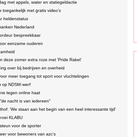
dag met appels, water en statiegeldactie
 toegankelijk met gratis video’s
ar heldenstatus
lbanken Nederland
oordeur bespreekbaar
voor eenzame ouderen
aamheid
dam deze zomer extra roze met 'Pride Raket'
ng over bij bedrijven en overheid
or meer toegang tot sport voor vluchtelingen
op op NDSM-werf
ne tegen online haat
"de nacht is van iedereen"
of: ‘We staan aan het begin van een heel interessante tijd'
groei KLABU
teun voor de sporter
 neer voor bewoners van azc’s