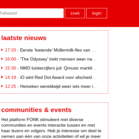
zoek
login
laatste nieuws
17:20 -
Eerste ‘loeiende’ Müllermilk-fles van €25.000,- gevonden
16:00 -
'The Odyssey' trekt mensen weer naar de bioscoop
15:30 -
NMO luistercijfers juli: Qmusic marktleider, gevolgd door NPO2 en 538
14:18 -
iO wint Red Dot Award voor afscheidscampagne Peter Houtman bij Feyenoord
12:25 -
Heineken wereldwijd weer iets meer in trek
communities & events
Het platform FONK stimuleert met diverse
communities en events interactie tussen en met
haar lezers en volgers. Heb je interesse om deel te
nemen aan één van onze activiteiten of wil je meer