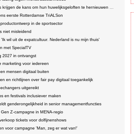
ns om hun huwelijksgeloften te hernieuwen op een wel heel bijzondere locatie
dens eerste Rotterdamse TriALSon
r productontwerp in de sportsector
s niet misleidend
k wil uit de expatcultuur. Nederland is nu mijn thuis'
n met SpecialTV
 2027 in ontvangst
e marketing voor iedereen
nen mensen digitaal buiten
 en richtlijnen over fair pay digitaal toegankelijk
echangers uitgereikt
s en festivals inclusiever maken
eldt genderongelijkheid in senior managementfuncties
de Gen Z-campagne in MENA-regio
verkoop tickets voor dolfijnenshows
n voor campagne 'Man, zeg er wat van!'