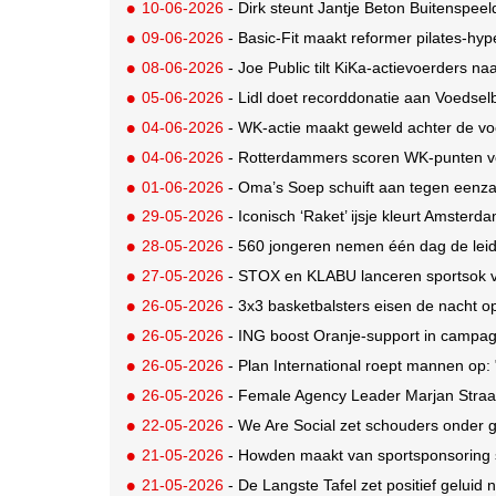
10-06-2026
- Dirk steunt Jantje Beton Buitenspeel
09-06-2026
- Basic-Fit maakt reformer pilates-hype
08-06-2026
- Joe Public tilt KiKa-actievoerders na
05-06-2026
- Lidl doet recorddonatie aan Voedse
04-06-2026
- WK-actie maakt geweld achter de v
04-06-2026
- Rotterdammers scoren WK-punten 
01-06-2026
- Oma’s Soep schuift aan tegen eenz
29-05-2026
- Iconisch ‘Raket’ ijsje kleurt Amster
28-05-2026
- 560 jongeren nemen één dag de leidi
27-05-2026
- STOX en KLABU lanceren sportsok vo
26-05-2026
- 3x3 basketbalsters eisen de nacht 
26-05-2026
- ING boost Oranje-support in campag
26-05-2026
- Plan International roept mannen op: 
26-05-2026
- Female Agency Leader Marjan Straath
22-05-2026
- We Are Social zet schouders onder 
21-05-2026
- Howden maakt van sportsponsoring s
21-05-2026
- De Langste Tafel zet positief geluid