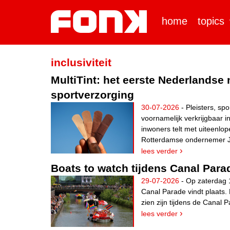
home
topics
inclusiviteit
MultiTint: het eerste Nederlandse
sportverzorging
30-07-2026
- Pleisters, sp
voornamelijk verkrijgbaar i
inwoners telt met uiteenlop
Rotterdamse ondernemer Je
lees verder
Boats to watch tijdens Canal Para
29-07-2026
- Op zaterdag 
Canal Parade vindt plaats.
zien zijn tijdens de Canal 
lees verder