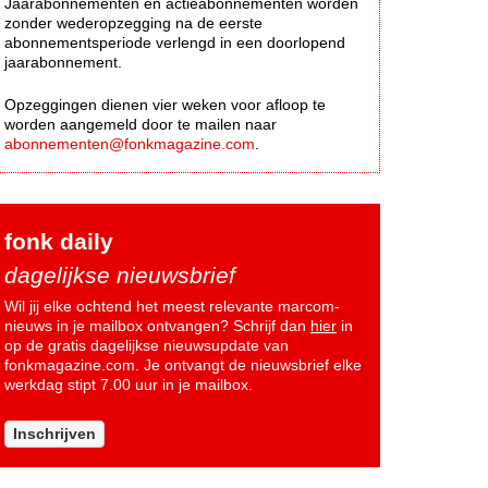
Jaarabonnementen en actieabonnementen worden
zonder wederopzegging na de eerste
abonnementsperiode verlengd in een doorlopend
jaarabonnement.
Opzeggingen dienen vier weken voor afloop te
worden aangemeld door te mailen naar
abonnementen@fonkmagazine.com
.
fonk daily
dagelijkse nieuwsbrief
Wil jij elke ochtend het meest relevante marcom-
nieuws in je mailbox ontvangen? Schrijf dan
hier
in
op de gratis dagelijkse nieuwsupdate van
fonkmagazine.com. Je ontvangt de nieuwsbrief elke
werkdag stipt 7.00 uur in je mailbox.
Inschrijven