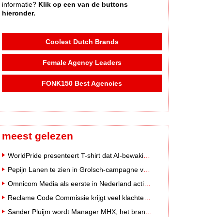
informatie?
Klik op een van de buttons
hieronder.
Coolest Dutch Brands
Female Agency Leaders
FONK150 Best Agencies
meest gelezen
WorldPride presenteert T-shirt dat AI-bewakingscamera's misleidt
Pepijn Lanen te zien in Grolsch-campagne voor nieuwe Grolsch CAL
Omnicom Media als eerste in Nederland actief met advertenties in ChatGPT
Reclame Code Commissie krijgt veel klachten over duurzaamheidsclaims
Sander Pluijm wordt Manager MHX, het branded content label van Mediahuis