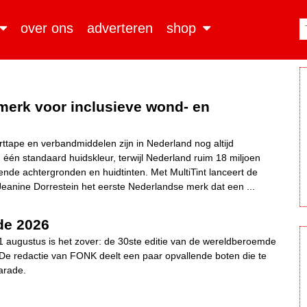
over ons
adverteren
shop
 merk voor inclusieve wond- en
orttape en verbandmiddelen zijn in Nederland nog altijd
n één standaard huidskleur, terwijl Nederland ruim 18 miljoen
ende achtergronden en huidtinten. Met MultiTint lanceert de
anine Dorrestein het eerste Nederlandse merk dat een ...
de 2026
1 augustus is het zover: de 30ste editie van de wereldberoemde
 De redactie van FONK deelt een paar opvallende boten die te
Parade.