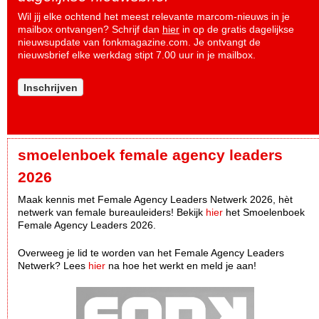
Wil jij elke ochtend het meest relevante marcom-nieuws in je
mailbox ontvangen? Schrijf dan
hier
in op de gratis dagelijkse
nieuwsupdate van fonkmagazine.com. Je ontvangt de
nieuwsbrief elke werkdag stipt 7.00 uur in je mailbox.
Inschrijven
smoelenboek female agency leaders
2026
Maak kennis met Female Agency Leaders Netwerk 2026, hèt
netwerk van female bureauleiders! Bekijk
hier
het Smoelenboek
Female Agency Leaders 2026.
Overweeg je lid te worden van het Female Agency Leaders
Netwerk? Lees
hier
na hoe het werkt en meld je aan!